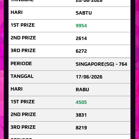
20/06/2026
SABTU
9954
2614
6272
SINGAPORE(SG) - 764
17/06/2026
RABU
4505
3831
8219