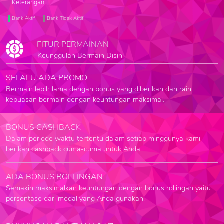
Keterangan:
Bank Aktif
Bank Tidak Aktif
FITUR PERMAINAN
Keunggulan Bermain Disini
SELALU ADA PROMO
Bermain lebih lama dengan bonus yang diberikan dan raih
kepuasan bermain dengan keuntungan maksimal.
BONUS CASHBACK
Dalam periode waktu tertentu dalam setiap minggunya kami
berikan cashback cuma-cuma untuk Anda.
ADA BONUS ROLLINGAN
Semakin maksimalkan keuntungan dengan bonus rollingan yaitu
persentase dari modal yang Anda gunakan.