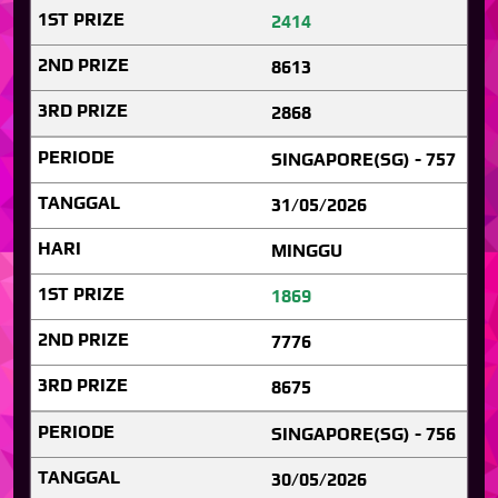
2414
8613
2868
SINGAPORE(SG) - 757
31/05/2026
MINGGU
1869
7776
8675
SINGAPORE(SG) - 756
30/05/2026