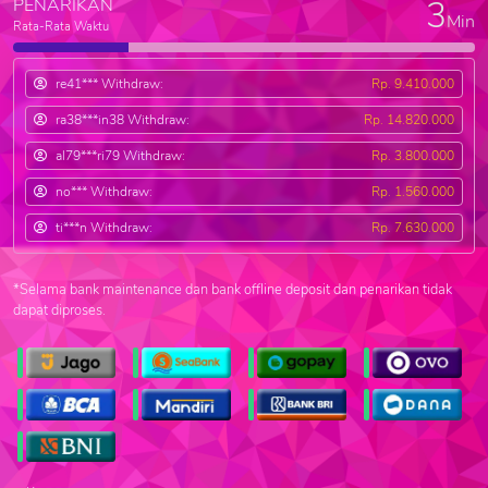
3
PENARIKAN
Min
Rata-Rata Waktu
re41*** Withdraw:
Rp. 9.410.000
ra38***in38 Withdraw:
Rp. 14.820.000
al79***ri79 Withdraw:
Rp. 3.800.000
no*** Withdraw:
Rp. 1.560.000
ti***n Withdraw:
Rp. 7.630.000
*Selama bank maintenance dan bank offline deposit dan penarikan tidak
dapat diproses.