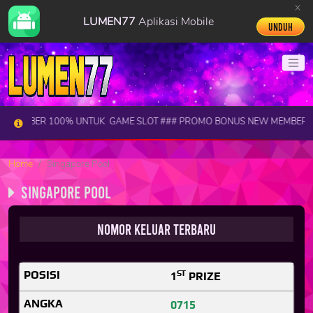
x
LUMEN77
Aplikasi Mobile
Unduh
MBER 100% UNTUK GAME SLOT ### PROMO BONUS NEW MEMBER 60 % 
Home
Singapore Pool
Singapore Pool
Nomor Keluar Terbaru
ST
1
PRIZE
0715