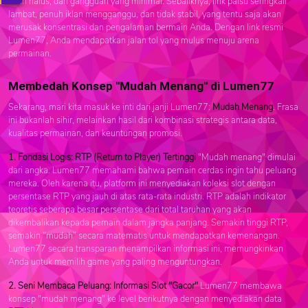
lebih halus, dan gangguan yang minimal. Sebaliknya, link palsu seringkali
lambat, penuh iklan mengganggu, dan tidak stabil, yang tentu saja akan
merusak konsentrasi dan pengalaman bermain Anda. Dengan link resmi
Lumen77, Anda mendapatkan jalan tol yang mulus menuju arena
permainan.
Membedah Konsep "Mudah Menang" di Lumen77
Sekarang, mari kita masuk ke inti dari janji Lumen77:
Mudah Menang
. Frasa
ini bukanlah sihir, melainkan hasil dari kombinasi strategis antara data,
kualitas permainan, dan keuntungan promosi.
1. Fondasi Logis: RTP (Return to Player) Tertinggi
"Mudah menang" dimulai
dari angka. Lumen77 memahami bahwa pemain cerdas ingin tahu peluang
mereka. Oleh karena itu, platform ini menyediakan koleksi slot dengan
persentase RTP yang jauh di atas rata-rata industri. RTP adalah indikator
teoretis seberapa besar persentase dari total taruhan yang akan
dikembalikan kepada pemain dalam jangka panjang. Semakin tinggi RTP,
semakin "mudah" secara matematis untuk mendapatkan kemenangan.
Lumen77 secara transparan menampilkan informasi ini, memungkinkan
Anda untuk memilih game yang paling menguntungkan.
2. Seni Membaca Peluang: Informasi Slot "Gacor"
Lumen77 membawa
konsep "mudah menang" ke level berikutnya dengan menyediakan data