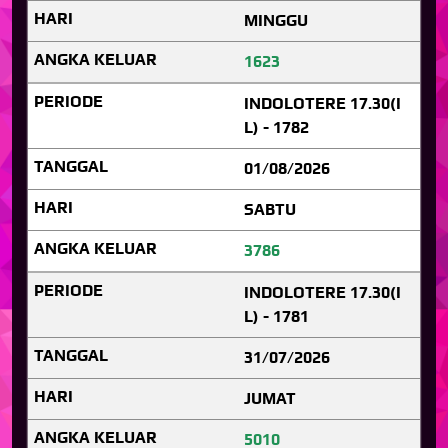
MINGGU
1623
INDOLOTERE 17.30(I
L) - 1782
01/08/2026
SABTU
3786
INDOLOTERE 17.30(I
L) - 1781
31/07/2026
JUMAT
5010