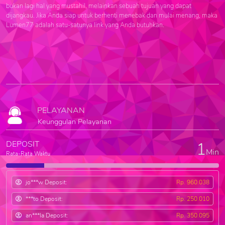
bukan lagi hal yang mustahil, melainkan sebuah tujuan yang dapat
dijangkau. Jika Anda siap untuk berhenti menebak dan mulai menang, maka
Lumen77 adalah satu-satunya link yang Anda butuhkan.
PELAYANAN
Keunggulan Pelayanan
1
DEPOSIT
Min
Rata-Rata Waktu
jo***w Deposit:
Rp. 960.038
***to Deposit:
Rp. 250.010
an***la Deposit:
Rp. 350.095