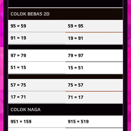
COLOK BEBAS 2D
95 = 59
59 = 95
91 = 19
19 = 91
97 = 79
79 = 97
51 = 15
15 = 51
57 = 75
75 = 57
17 = 71
71 = 17
COLOK NAGA
951 = 159
915 = 519