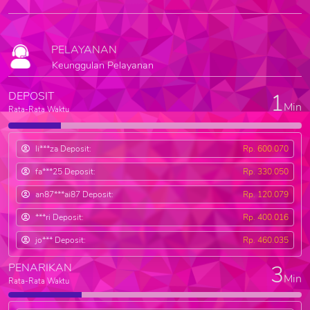
PELAYANAN
Keunggulan Pelayanan
1
DEPOSIT
Min
Rata-Rata Waktu
li***za Deposit:
Rp. 600.070
fa***25 Deposit:
Rp. 330.050
an87***ai87 Deposit:
Rp. 120.079
***ri Deposit:
Rp. 400.016
jo*** Deposit:
Rp. 460.035
3
PENARIKAN
Min
Rata-Rata Waktu