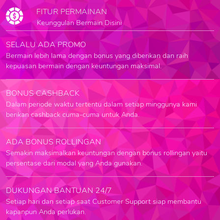
FITUR PERMAINAN
Keunggulan Bermain Disini
SELALU ADA PROMO
Bermain lebih lama dengan bonus yang diberikan dan raih
kepuasan bermain dengan keuntungan maksimal.
BONUS CASHBACK
Dalam periode waktu tertentu dalam setiap minggunya kami
berikan cashback cuma-cuma untuk Anda.
ADA BONUS ROLLINGAN
Semakin maksimalkan keuntungan dengan bonus rollingan yaitu
persentase dari modal yang Anda gunakan.
DUKUNGAN BANTUAN 24/7
Setiap hari dan setiap saat Customer Support siap membantu
kapanpun Anda perlukan.