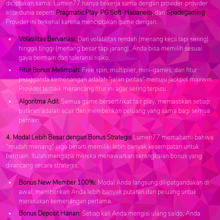
diciptakan sama. Lumen77 hanya bekerja sama dengan provider-provider
elite dunia seperti
Pragmatic Play
,
PG Soft
,
Habanero
, dan
Spadegaming
.
Provider ini terkenal karena menciptakan game dengan:
Volatilitas Bervariasi:
Dari volatilitas rendah (menang kecil tapi sering)
hingga tinggi (menang besar tapi jarang), Anda bisa memilih sesuai
gaya bermain dan toleransi risiko.
Fitur Bonus Melimpah:
Free spin, multiplier, mini-games, dan fitur
pengganda kemenangan adalah "jalan pintas" menuju jackpot maxwin.
Provider terbaik merancang fitur ini agar sering terpicu.
Algoritma Adil:
Semua game bersertifikat fair play, memastikan setiap
putaran adalah acak dan memberikan peluang yang sama bagi semua
pemain.
4. Modal Lebih Besar dengan Bonus Strategis
Lumen77 memahami bahwa
"mudah menang" juga berarti memiliki lebih banyak kesempatan untuk
bermain. Itulah mengapa mereka menawarkan serangkaian bonus yang
dirancang secara strategis:
Bonus New Member 100%:
Modal Anda langsung dilipatgandakan di
awal, memberikan Anda lebih banyak putaran dan peluang untuk
merasakan kemenangan pertama.
Bonus Deposit Harian:
Setiap kali Anda mengisi ulang saldo, Anda