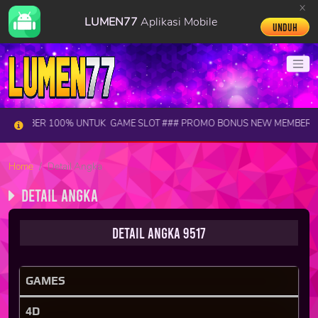
x
LUMEN77
Aplikasi Mobile
Unduh
BER 100% UNTUK GAME SLOT ### PROMO BONUS NEW MEMBER 60 % U
Home
Detail Angka
Detail Angka
Detail Angka 9517
GAMES
4D