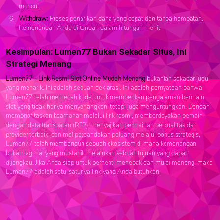
muncul.
Withdraw:
Proses penarikan dana yang cepat dan tanpa hambatan.
Kemenangan Anda di tangan dalam hitungan menit.
Kesimpulan: Lumen77 Bukan Sekadar Situs, Ini
Strategi Menang
Lumen77 - Link Resmi Slot Online Mudah Menang
bukanlah sekadar judul
yang menarik. Ini adalah sebuah deklarasi. Ini adalah pernyataan bahwa
Lumen77 telah memecah kode untuk memberikan pengalaman bermain
slot yang tidak hanya menyenangkan, tetapi juga menguntungkan. Dengan
memprioritaskan keamanan melalui link resmi, memberdayakan pemain
dengan data transparan (RTP), menyajikan permainan berkualitas dari
provider terbaik, dan melipatgandakan peluang melalui bonus strategis,
Lumen77 telah membangun sebuah ekosistem di mana kemenangan
bukan lagi hal yang mustahil, melainkan sebuah tujuan yang dapat
dijangkau. Jika Anda siap untuk berhenti menebak dan mulai menang, maka
Lumen77 adalah satu-satunya link yang Anda butuhkan.