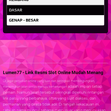
DASAR
GENAP - BESAR
Lumen77 - Link Resmi Slot Online Mudah Menang
Di jagat perjudian online yang luas dan seringkali membingungkan,
adalah impian setiap
menemukan jalan pintas menuju kemenangan
pemain. Namun, jalan tersebut seringkali dipenuhi rintangan:
link palsu yang berbahaya, situs yang sulit diakses, dan
permainan yang dirasa tidak adil. Di tengah kekacauan ini,
sebuah nama muncul sebagai mercusuar yang menunjukkan