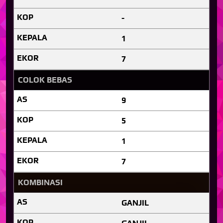
-
1
7
COLOK BEBAS
9
5
1
7
KOMBINASI
GANJIL