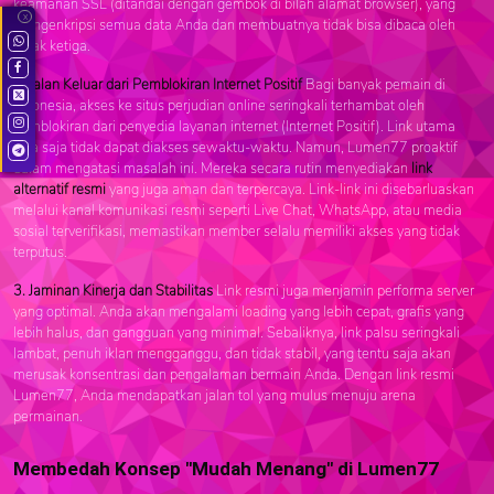
keamanan SSL (ditandai dengan gembok di bilah alamat browser), yang
x
mengenkripsi semua data Anda dan membuatnya tidak bisa dibaca oleh
pihak ketiga.
2. Jalan Keluar dari Pemblokiran Internet Positif
Bagi banyak pemain di
Indonesia, akses ke situs perjudian online seringkali terhambat oleh
pemblokiran dari penyedia layanan internet (Internet Positif). Link utama
bisa saja tidak dapat diakses sewaktu-waktu. Namun, Lumen77 proaktif
dalam mengatasi masalah ini. Mereka secara rutin menyediakan
link
alternatif resmi
yang juga aman dan terpercaya. Link-link ini disebarluaskan
melalui kanal komunikasi resmi seperti Live Chat, WhatsApp, atau media
sosial terverifikasi, memastikan member selalu memiliki akses yang tidak
terputus.
3. Jaminan Kinerja dan Stabilitas
Link resmi juga menjamin performa server
yang optimal. Anda akan mengalami loading yang lebih cepat, grafis yang
lebih halus, dan gangguan yang minimal. Sebaliknya, link palsu seringkali
lambat, penuh iklan mengganggu, dan tidak stabil, yang tentu saja akan
merusak konsentrasi dan pengalaman bermain Anda. Dengan link resmi
Lumen77, Anda mendapatkan jalan tol yang mulus menuju arena
permainan.
Membedah Konsep "Mudah Menang" di Lumen77