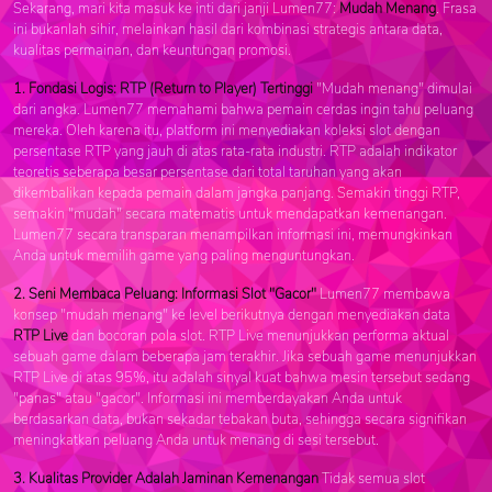
Sekarang, mari kita masuk ke inti dari janji Lumen77:
Mudah Menang
. Frasa
ini bukanlah sihir, melainkan hasil dari kombinasi strategis antara data,
kualitas permainan, dan keuntungan promosi.
1. Fondasi Logis: RTP (Return to Player) Tertinggi
"Mudah menang" dimulai
dari angka. Lumen77 memahami bahwa pemain cerdas ingin tahu peluang
mereka. Oleh karena itu, platform ini menyediakan koleksi slot dengan
persentase RTP yang jauh di atas rata-rata industri. RTP adalah indikator
teoretis seberapa besar persentase dari total taruhan yang akan
dikembalikan kepada pemain dalam jangka panjang. Semakin tinggi RTP,
semakin "mudah" secara matematis untuk mendapatkan kemenangan.
Lumen77 secara transparan menampilkan informasi ini, memungkinkan
Anda untuk memilih game yang paling menguntungkan.
2. Seni Membaca Peluang: Informasi Slot "Gacor"
Lumen77 membawa
konsep "mudah menang" ke level berikutnya dengan menyediakan data
RTP Live
dan bocoran pola slot. RTP Live menunjukkan performa aktual
sebuah game dalam beberapa jam terakhir. Jika sebuah game menunjukkan
RTP Live di atas 95%, itu adalah sinyal kuat bahwa mesin tersebut sedang
"panas" atau "gacor". Informasi ini memberdayakan Anda untuk
berdasarkan data, bukan sekadar tebakan buta, sehingga secara signifikan
meningkatkan peluang Anda untuk menang di sesi tersebut.
3. Kualitas Provider Adalah Jaminan Kemenangan
Tidak semua slot