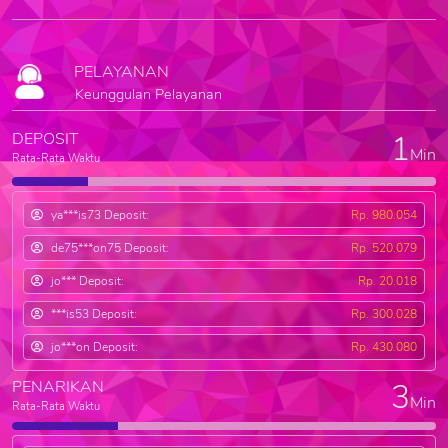
PELAYANAN
Keunggulan Pelayanan
1
DEPOSIT
Min
Rata-Rata Waktu
ya***is73 Deposit:
Rp. 980.054
de75***on75 Deposit:
Rp. 520.079
jo*** Deposit:
Rp. 20.018
***is53 Deposit:
Rp. 300.028
jo***on Deposit:
Rp. 430.080
3
PENARIKAN
Min
Rata-Rata Waktu