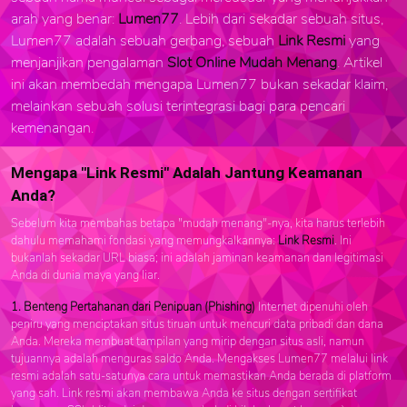
arah yang benar:
Lumen77
. Lebih dari sekadar sebuah situs,
Lumen77 adalah sebuah gerbang, sebuah
Link Resmi
yang
menjanjikan pengalaman
Slot Online Mudah Menang
. Artikel
ini akan membedah mengapa Lumen77 bukan sekadar klaim,
melainkan sebuah solusi terintegrasi bagi para pencari
kemenangan.
Mengapa "Link Resmi" Adalah Jantung Keamanan
Anda?
Sebelum kita membahas betapa "mudah menang"-nya, kita harus terlebih
dahulu memahami fondasi yang memungkalkannya:
Link Resmi
. Ini
bukanlah sekadar URL biasa; ini adalah jaminan keamanan dan legitimasi
Anda di dunia maya yang liar.
1. Benteng Pertahanan dari Penipuan (Phishing)
Internet dipenuhi oleh
peniru yang menciptakan situs tiruan untuk mencuri data pribadi dan dana
Anda. Mereka membuat tampilan yang mirip dengan situs asli, namun
tujuannya adalah menguras saldo Anda. Mengakses Lumen77 melalui link
resmi adalah satu-satunya cara untuk memastikan Anda berada di platform
yang sah. Link resmi akan membawa Anda ke situs dengan sertifikat