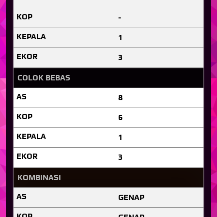
-
1
3
COLOK BEBAS
8
6
1
3
KOMBINASI
GENAP