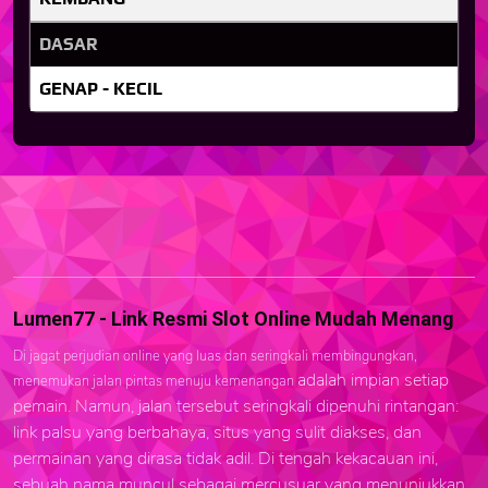
DASAR
GENAP - KECIL
Lumen77 - Link Resmi Slot Online Mudah Menang
Di jagat perjudian online yang luas dan seringkali membingungkan,
adalah impian setiap
menemukan jalan pintas menuju kemenangan
pemain. Namun, jalan tersebut seringkali dipenuhi rintangan:
link palsu yang berbahaya, situs yang sulit diakses, dan
permainan yang dirasa tidak adil. Di tengah kekacauan ini,
sebuah nama muncul sebagai mercusuar yang menunjukkan