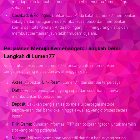
mendapatkan tambahan modal. Ini seperti menerima "amunisi" gratis
setiap hari.
Cashback & Rollingan:
Bahkan saat Anda kalah, Lumen77 memberikan
sebagian dari kerugian Anda kembali (cashback) dan memberikan
komisi dari total taruhan Anda (rollingan). Ini mengurangi risiko dan
membuat permainan jauh lebih "mudah" dijalani.
Perjalanan Menuju Kemenangan: Langkah Demi
Langkah di Lumen77
Keseluruhan ekosistem Lumen77 dirancang untuk memberikan
pengalaman yang mulus dari awal hingga akhir.
Akses:
Dapatkan
Link Resmi
Lumen77 dari sumber terpercaya.
Daftar:
Proses pendaftaran yang cepat dan sederhana, hanya
membutuhkan beberapa menit.
Deposit:
Lakukan pengisian saldo melalui berbagai metode
pembayaran, dari bank lokal hingga e-wallet, yang diproses secara
instan.
Pilih Game:
Gunakan informasi RTP dan bocoran "gacor" untuk memilih
slot yang paling potensial.
Menang:
Nikmati permainan yang adil dan fitur bonus yang sering