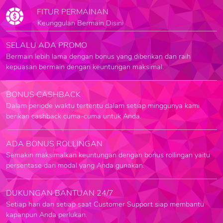
FITUR PERMAINAN
Keunggulan Bermain Disini
SELALU ADA PROMO
Bermain lebih lama dengan bonus yang diberikan dan raih
kepuasan bermain dengan keuntungan maksimal.
BONUS CASHBACK
Dalam periode waktu tertentu dalam setiap minggunya kami
berikan cashback cuma-cuma untuk Anda.
ADA BONUS ROLLINGAN
Semakin maksimalkan keuntungan dengan bonus rollingan yaitu
persentase dari modal yang Anda gunakan.
DUKUNGAN BANTUAN 24/7
Setiap hari dan setiap saat Customer Support siap membantu
kapanpun Anda perlukan.