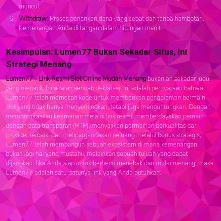
muncul.
Withdraw:
Proses penarikan dana yang cepat dan tanpa hambatan.
Kemenangan Anda di tangan dalam hitungan menit.
Kesimpulan: Lumen77 Bukan Sekadar Situs, Ini
Strategi Menang
Lumen77 - Link Resmi Slot Online Mudah Menang
bukanlah sekadar judul
yang menarik. Ini adalah sebuah deklarasi. Ini adalah pernyataan bahwa
Lumen77 telah memecah kode untuk memberikan pengalaman bermain
slot yang tidak hanya menyenangkan, tetapi juga menguntungkan. Dengan
memprioritaskan keamanan melalui link resmi, memberdayakan pemain
dengan data transparan (RTP), menyajikan permainan berkualitas dari
provider terbaik, dan melipatgandakan peluang melalui bonus strategis,
Lumen77 telah membangun sebuah ekosistem di mana kemenangan
bukan lagi hal yang mustahil, melainkan sebuah tujuan yang dapat
dijangkau. Jika Anda siap untuk berhenti menebak dan mulai menang, maka
Lumen77 adalah satu-satunya link yang Anda butuhkan.