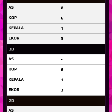
8
6
1
3
3D
-
6
1
3
2D
-