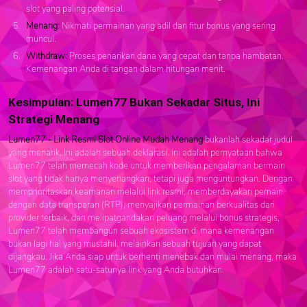
slot yang paling potensial.
Menang:
Nikmati permainan yang adil dan fitur bonus yang sering
muncul.
Withdraw:
Proses penarikan dana yang cepat dan tanpa hambatan.
Kemenangan Anda di tangan dalam hitungan menit.
Kesimpulan: Lumen77 Bukan Sekadar Situs, Ini
Strategi Menang
Lumen77 - Link Resmi Slot Online Mudah Menang
bukanlah sekadar judul
yang menarik. Ini adalah sebuah deklarasi. Ini adalah pernyataan bahwa
Lumen77 telah memecah kode untuk memberikan pengalaman bermain
slot yang tidak hanya menyenangkan, tetapi juga menguntungkan. Dengan
memprioritaskan keamanan melalui link resmi, memberdayakan pemain
dengan data transparan (RTP), menyajikan permainan berkualitas dari
provider terbaik, dan melipatgandakan peluang melalui bonus strategis,
Lumen77 telah membangun sebuah ekosistem di mana kemenangan
bukan lagi hal yang mustahil, melainkan sebuah tujuan yang dapat
dijangkau. Jika Anda siap untuk berhenti menebak dan mulai menang, maka
Lumen77 adalah satu-satunya link yang Anda butuhkan.