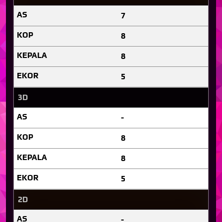
7
8
8
5
3D
-
8
8
5
2D
-