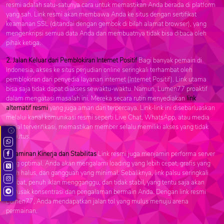
resmi adalah satu-satunya cara untuk memastikan Anda berada di platform
yang sah. Link resmi akan membawa Anda ke situs dengan sertifikat
keamanan SSL (ditandai dengan gembok di bilah alamat browser), yang
mengenkripsi semua data Anda dan membuatnya tidak bisa dibaca oleh
pihak ketiga.
2. Jalan Keluar dari Pemblokiran Internet Positif
Bagi banyak pemain di
Indonesia, akses ke situs perjudian online seringkali terhambat oleh
pemblokiran dari penyedia layanan internet (Internet Positif). Link utama
bisa saja tidak dapat diakses sewaktu-waktu. Namun, Lumen77 proaktif
dalam mengatasi masalah ini. Mereka secara rutin menyediakan
link
alternatif resmi
yang juga aman dan terpercaya. Link-link ini disebarluaskan
melalui kanal komunikasi resmi seperti Live Chat, WhatsApp, atau media
sosial terverifikasi, memastikan member selalu memiliki akses yang tidak
x
terputus.
3. Jaminan Kinerja dan Stabilitas
Link resmi juga menjamin performa server
yang optimal. Anda akan mengalami loading yang lebih cepat, grafis yang
lebih halus, dan gangguan yang minimal. Sebaliknya, link palsu seringkali
lambat, penuh iklan mengganggu, dan tidak stabil, yang tentu saja akan
merusak konsentrasi dan pengalaman bermain Anda. Dengan link resmi
Lumen77, Anda mendapatkan jalan tol yang mulus menuju arena
permainan.