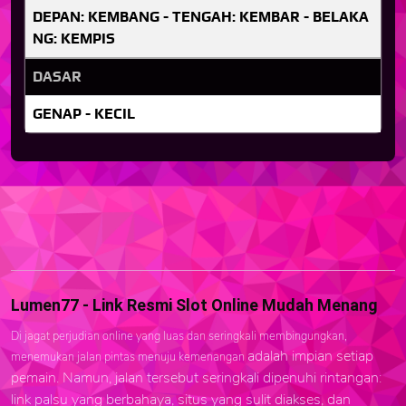
DEPAN: KEMBANG - TENGAH: KEMBAR - BELAKA
NG: KEMPIS
DASAR
GENAP - KECIL
Lumen77 - Link Resmi Slot Online Mudah Menang
Di jagat perjudian online yang luas dan seringkali membingungkan,
adalah impian setiap
menemukan jalan pintas menuju kemenangan
pemain. Namun, jalan tersebut seringkali dipenuhi rintangan:
link palsu yang berbahaya, situs yang sulit diakses, dan