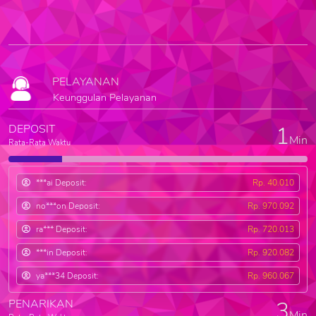
PELAYANAN
Keunggulan Pelayanan
1
DEPOSIT
Min
Rata-Rata Waktu
***ai Deposit:
Rp. 40.010
no***on Deposit:
Rp. 970.092
ra*** Deposit:
Rp. 720.013
***in Deposit:
Rp. 920.082
ya***34 Deposit:
Rp. 960.067
3
PENARIKAN
Min