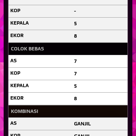
-
5
8
COLOK BEBAS
7
7
5
8
KOMBINASI
GANJIL