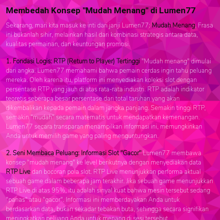
Membedah Konsep "Mudah Menang" di Lumen77
Sekarang, mari kita masuk ke inti dari janji Lumen77:
Mudah Menang
. Frasa
ini bukanlah sihir, melainkan hasil dari kombinasi strategis antara data,
kualitas permainan, dan keuntungan promosi.
1. Fondasi Logis: RTP (Return to Player) Tertinggi
"Mudah menang" dimulai
dari angka. Lumen77 memahami bahwa pemain cerdas ingin tahu peluang
mereka. Oleh karena itu, platform ini menyediakan koleksi slot dengan
persentase RTP yang jauh di atas rata-rata industri. RTP adalah indikator
teoretis seberapa besar persentase dari total taruhan yang akan
dikembalikan kepada pemain dalam jangka panjang. Semakin tinggi RTP,
semakin "mudah" secara matematis untuk mendapatkan kemenangan.
Lumen77 secara transparan menampilkan informasi ini, memungkinkan
Anda untuk memilih game yang paling menguntungkan.
2. Seni Membaca Peluang: Informasi Slot "Gacor"
Lumen77 membawa
konsep "mudah menang" ke level berikutnya dengan menyediakan data
RTP Live
dan bocoran pola slot. RTP Live menunjukkan performa aktual
sebuah game dalam beberapa jam terakhir. Jika sebuah game menunjukkan
RTP Live di atas 95%, itu adalah sinyal kuat bahwa mesin tersebut sedang
"panas" atau "gacor". Informasi ini memberdayakan Anda untuk
berdasarkan data, bukan sekadar tebakan buta, sehingga secara signifikan
meningkatkan peluang Anda untuk menang di sesi tersebut.