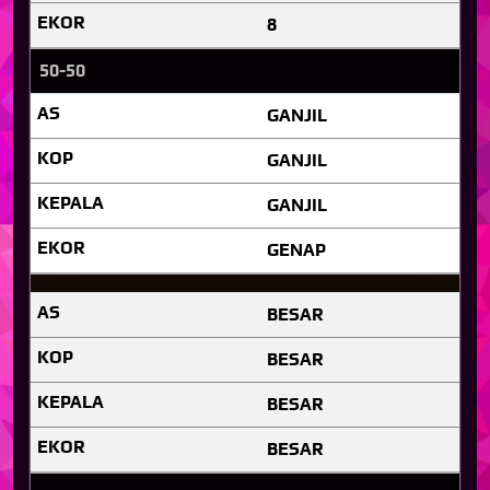
8
50-50
GANJIL
GANJIL
GANJIL
GENAP
BESAR
BESAR
BESAR
BESAR