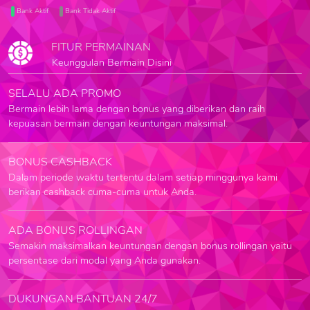
Bank Aktif
Bank Tidak Aktif
FITUR PERMAINAN
Keunggulan Bermain Disini
SELALU ADA PROMO
Bermain lebih lama dengan bonus yang diberikan dan raih
kepuasan bermain dengan keuntungan maksimal.
BONUS CASHBACK
Dalam periode waktu tertentu dalam setiap minggunya kami
berikan cashback cuma-cuma untuk Anda.
ADA BONUS ROLLINGAN
Semakin maksimalkan keuntungan dengan bonus rollingan yaitu
persentase dari modal yang Anda gunakan.
DUKUNGAN BANTUAN 24/7