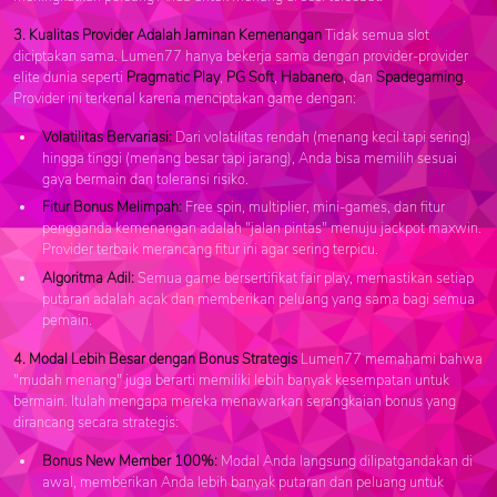
3. Kualitas Provider Adalah Jaminan Kemenangan
Tidak semua slot
diciptakan sama. Lumen77 hanya bekerja sama dengan provider-provider
elite dunia seperti
Pragmatic Play
,
PG Soft
,
Habanero
, dan
Spadegaming
.
Provider ini terkenal karena menciptakan game dengan:
Volatilitas Bervariasi:
Dari volatilitas rendah (menang kecil tapi sering)
hingga tinggi (menang besar tapi jarang), Anda bisa memilih sesuai
gaya bermain dan toleransi risiko.
Fitur Bonus Melimpah:
Free spin, multiplier, mini-games, dan fitur
pengganda kemenangan adalah "jalan pintas" menuju jackpot maxwin.
Provider terbaik merancang fitur ini agar sering terpicu.
Algoritma Adil:
Semua game bersertifikat fair play, memastikan setiap
putaran adalah acak dan memberikan peluang yang sama bagi semua
pemain.
4. Modal Lebih Besar dengan Bonus Strategis
Lumen77 memahami bahwa
"mudah menang" juga berarti memiliki lebih banyak kesempatan untuk
bermain. Itulah mengapa mereka menawarkan serangkaian bonus yang
dirancang secara strategis:
Bonus New Member 100%:
Modal Anda langsung dilipatgandakan di
awal, memberikan Anda lebih banyak putaran dan peluang untuk