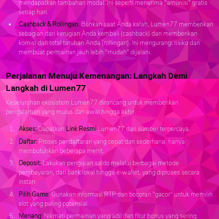
mendapatkan tambahan modal. Ini seperti menerima "amunisi" gratis
setiap hari.
Cashback & Rollingan:
Bahkan saat Anda kalah, Lumen77 memberikan
sebagian dari kerugian Anda kembali (cashback) dan memberikan
komisi dari total taruhan Anda (rollingan). Ini mengurangi risiko dan
membuat permainan jauh lebih "mudah" dijalani.
Perjalanan Menuju Kemenangan: Langkah Demi
Langkah di Lumen77
Keseluruhan ekosistem Lumen77 dirancang untuk memberikan
pengalaman yang mulus dari awal hingga akhir.
Akses:
Dapatkan
Link Resmi
Lumen77 dari sumber terpercaya.
Daftar:
Proses pendaftaran yang cepat dan sederhana, hanya
membutuhkan beberapa menit.
Deposit:
Lakukan pengisian saldo melalui berbagai metode
pembayaran, dari bank lokal hingga e-wallet, yang diproses secara
instan.
Pilih Game:
Gunakan informasi RTP dan bocoran "gacor" untuk memilih
slot yang paling potensial.
Menang:
Nikmati permainan yang adil dan fitur bonus yang sering