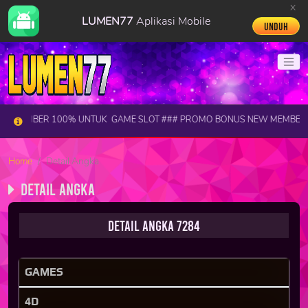
x
LUMEN77
Aplikasi Mobile
Unduh
MBER 100% UNTUK GAME SLOT ### PROMO BONUS NEW MEMBER 60 % 
Home
Detail Angka
Detail Angka
Detail Angka 7284
GAMES
4D