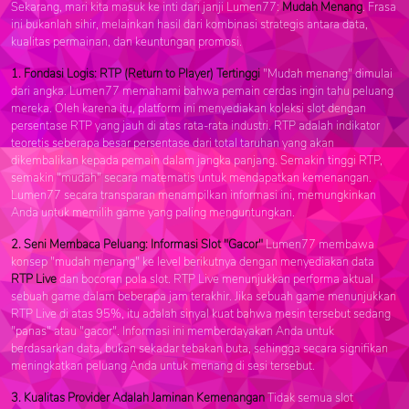
Sekarang, mari kita masuk ke inti dari janji Lumen77:
Mudah Menang
. Frasa
ini bukanlah sihir, melainkan hasil dari kombinasi strategis antara data,
kualitas permainan, dan keuntungan promosi.
1. Fondasi Logis: RTP (Return to Player) Tertinggi
"Mudah menang" dimulai
dari angka. Lumen77 memahami bahwa pemain cerdas ingin tahu peluang
mereka. Oleh karena itu, platform ini menyediakan koleksi slot dengan
persentase RTP yang jauh di atas rata-rata industri. RTP adalah indikator
teoretis seberapa besar persentase dari total taruhan yang akan
dikembalikan kepada pemain dalam jangka panjang. Semakin tinggi RTP,
semakin "mudah" secara matematis untuk mendapatkan kemenangan.
Lumen77 secara transparan menampilkan informasi ini, memungkinkan
Anda untuk memilih game yang paling menguntungkan.
2. Seni Membaca Peluang: Informasi Slot "Gacor"
Lumen77 membawa
konsep "mudah menang" ke level berikutnya dengan menyediakan data
RTP Live
dan bocoran pola slot. RTP Live menunjukkan performa aktual
sebuah game dalam beberapa jam terakhir. Jika sebuah game menunjukkan
RTP Live di atas 95%, itu adalah sinyal kuat bahwa mesin tersebut sedang
"panas" atau "gacor". Informasi ini memberdayakan Anda untuk
berdasarkan data, bukan sekadar tebakan buta, sehingga secara signifikan
meningkatkan peluang Anda untuk menang di sesi tersebut.
3. Kualitas Provider Adalah Jaminan Kemenangan
Tidak semua slot