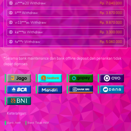
jo***ai20 Withdraw:
Rp. 7.040.000
li*** Withdraw:
Rp. 3.870.000
vi13***as Withdraw:
Rp. 9.870.000
ka***to Withdraw:
Rp. 3.300.000
fa***r Withdraw:
Rp. 5.060.000
*Selama bank maintenance dan bank offline deposit dan penarikan tidak
dapat diproses.
Keterangan:
Bank Aktif
Bank Tidak Aktif