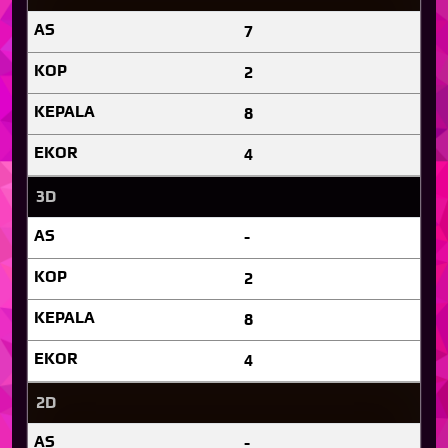
7
2
8
4
3D
-
2
8
4
2D
-