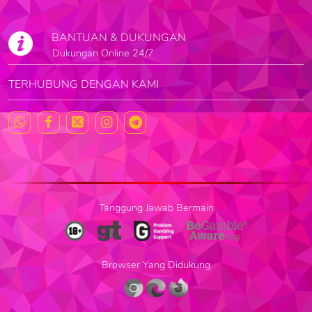
BANTUAN & DUKUNGAN
Dukungan Online 24/7
TERHUBUNG DENGAN KAMI
Tanggung Jawab Bermain
Browser Yang Didukung