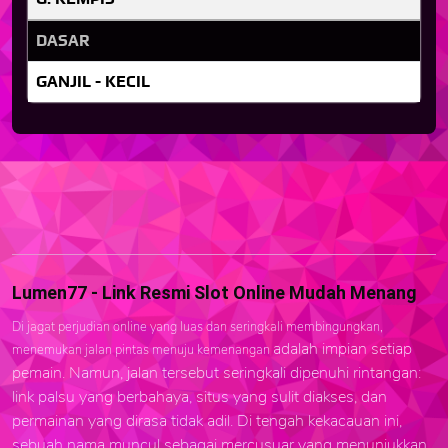
DASAR
GANJIL - KECIL
Lumen77 - Link Resmi Slot Online Mudah Menang
Di jagat perjudian online yang luas dan seringkali membingungkan,
adalah impian setiap
menemukan jalan pintas menuju kemenangan
pemain. Namun, jalan tersebut seringkali dipenuhi rintangan:
link palsu yang berbahaya, situs yang sulit diakses, dan
permainan yang dirasa tidak adil. Di tengah kekacauan ini,
sebuah nama muncul sebagai mercusuar yang menunjukkan