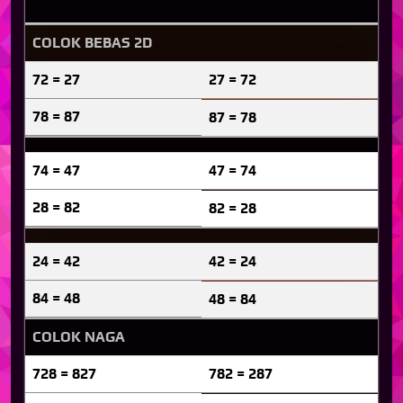
COLOK BEBAS 2D
72 = 27
27 = 72
78 = 87
87 = 78
74 = 47
47 = 74
28 = 82
82 = 28
24 = 42
42 = 24
84 = 48
48 = 84
COLOK NAGA
728 = 827
782 = 287