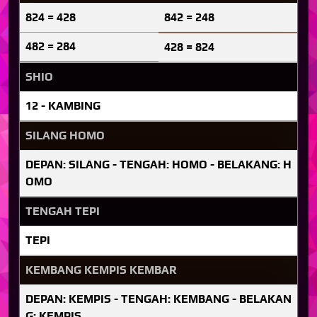
824 = 428
842 = 248
482 = 284
428 = 824
SHIO
12 - KAMBING
SILANG HOMO
DEPAN: SILANG - TENGAH: HOMO - BELAKANG: H
OMO
TENGAH TEPI
TEPI
KEMBANG KEMPIS KEMBAR
DEPAN: KEMPIS - TENGAH: KEMBANG - BELAKAN
G: KEMPIS