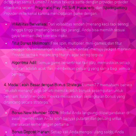
diciptakan sama. Lumen77 hanya bekerja sama dengan provider-provider
elite dunia seperti
Pragmatic Play
,
PG Soft
,
Habanero
, dan
Spadegaming
.
Provider ini terkenal karena menciptakan game dengan:
Volatilitas Bervariasi:
Dari volatilitas rendah (menang kecil tapi sering)
hingga tinggi (menang besar tapi jarang), Anda bisa memilih sesuai
gaya bermain dan toleransi risiko.
Fitur Bonus Melimpah:
Free spin, multiplier, mini-games, dan fitur
pengganda kemenangan adalah "jalan pintas" menuju jackpot maxwin.
Provider terbaik merancang fitur ini agar sering terpicu.
Algoritma Adil:
Semua game bersertifikat fair play, memastikan setiap
putaran adalah acak dan memberikan peluang yang sama bagi semua
pemain.
4. Modal Lebih Besar dengan Bonus Strategis
Lumen77 memahami bahwa
"mudah menang" juga berarti memiliki lebih banyak kesempatan untuk
bermain. Itulah mengapa mereka menawarkan serangkaian bonus yang
dirancang secara strategis:
Bonus New Member 100%:
Modal Anda langsung dilipatgandakan di
awal, memberikan Anda lebih banyak putaran dan peluang untuk
merasakan kemenangan pertama.
Bonus Deposit Harian:
Setiap kali Anda mengisi ulang saldo, Anda