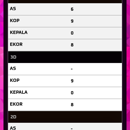
6
9
0
8
3D
-
9
0
8
2D
-