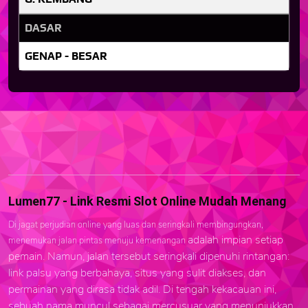
DASAR
GENAP - BESAR
Lumen77 - Link Resmi Slot Online Mudah Menang
Di jagat perjudian online yang luas dan seringkali membingungkan,
adalah impian setiap
menemukan jalan pintas menuju kemenangan
pemain. Namun, jalan tersebut seringkali dipenuhi rintangan:
link palsu yang berbahaya, situs yang sulit diakses, dan
permainan yang dirasa tidak adil. Di tengah kekacauan ini,
sebuah nama muncul sebagai mercusuar yang menunjukkan