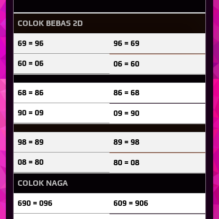
COLOK BEBAS 2D
69 = 96
96 = 69
60 = 06
06 = 60
68 = 86
86 = 68
90 = 09
09 = 90
98 = 89
89 = 98
08 = 80
80 = 08
COLOK NAGA
690 = 096
609 = 906