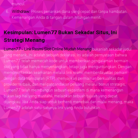
muncul.
Withdraw:
Proses penarikan dana yang cepat dan tanpa hambatan.
Kemenangan Anda di tangan dalam hitungan menit.
Kesimpulan: Lumen77 Bukan Sekadar Situs, Ini
Strategi Menang
Lumen77 - Link Resmi Slot Online Mudah Menang
bukanlah sekadar judul
yang menarik. Ini adalah sebuah deklarasi. Ini adalah pernyataan bahwa
Lumen77 telah memecah kode untuk memberikan pengalaman bermain
slot yang tidak hanya menyenangkan, tetapi juga menguntungkan. Dengan
memprioritaskan keamanan melalui link resmi, memberdayakan pemain
dengan data transparan (RTP), menyajikan permainan berkualitas dari
provider terbaik, dan melipatgandakan peluang melalui bonus strategis,
Lumen77 telah membangun sebuah ekosistem di mana kemenangan
bukan lagi hal yang mustahil, melainkan sebuah tujuan yang dapat
dijangkau. Jika Anda siap untuk berhenti menebak dan mulai menang, maka
Lumen77 adalah satu-satunya link yang Anda butuhkan.