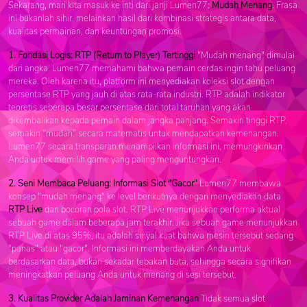
Sekarang, mari kita masuk ke inti dari janji Lumen77:
Mudah Menang
. Frasa
ini bukanlah sihir, melainkan hasil dari kombinasi strategis antara data,
kualitas permainan, dan keuntungan promosi.
1. Fondasi Logis: RTP (Return to Player) Tertinggi
"Mudah menang" dimulai
dari angka. Lumen77 memahami bahwa pemain cerdas ingin tahu peluang
mereka. Oleh karena itu, platform ini menyediakan koleksi slot dengan
persentase RTP yang jauh di atas rata-rata industri. RTP adalah indikator
teoretis seberapa besar persentase dari total taruhan yang akan
dikembalikan kepada pemain dalam jangka panjang. Semakin tinggi RTP,
semakin "mudah" secara matematis untuk mendapatkan kemenangan.
Lumen77 secara transparan menampilkan informasi ini, memungkinkan
Anda untuk memilih game yang paling menguntungkan.
2. Seni Membaca Peluang: Informasi Slot "Gacor"
Lumen77 membawa
konsep "mudah menang" ke level berikutnya dengan menyediakan data
RTP Live
dan bocoran pola slot. RTP Live menunjukkan performa aktual
sebuah game dalam beberapa jam terakhir. Jika sebuah game menunjukkan
RTP Live di atas 95%, itu adalah sinyal kuat bahwa mesin tersebut sedang
"panas" atau "gacor". Informasi ini memberdayakan Anda untuk
berdasarkan data, bukan sekadar tebakan buta, sehingga secara signifikan
meningkatkan peluang Anda untuk menang di sesi tersebut.
3. Kualitas Provider Adalah Jaminan Kemenangan
Tidak semua slot