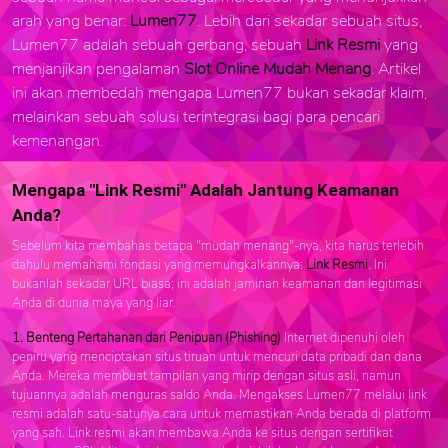
arah yang benar:
Lumen77
. Lebih dari sekadar sebuah situs,
Lumen77 adalah sebuah gerbang, sebuah
Link Resmi
yang
menjanjikan pengalaman
Slot Online Mudah Menang
. Artikel
ini akan membedah mengapa Lumen77 bukan sekadar klaim,
melainkan sebuah solusi terintegrasi bagi para pencari
kemenangan.
Mengapa "Link Resmi" Adalah Jantung Keamanan
Anda?
Sebelum kita membahas betapa "mudah menang"-nya, kita harus terlebih
dahulu memahami fondasi yang memungkalkannya:
Link Resmi
. Ini
bukanlah sekadar URL biasa; ini adalah jaminan keamanan dan legitimasi
Anda di dunia maya yang liar.
1. Benteng Pertahanan dari Penipuan (Phishing)
Internet dipenuhi oleh
peniru yang menciptakan situs tiruan untuk mencuri data pribadi dan dana
Anda. Mereka membuat tampilan yang mirip dengan situs asli, namun
tujuannya adalah menguras saldo Anda. Mengakses Lumen77 melalui link
resmi adalah satu-satunya cara untuk memastikan Anda berada di platform
yang sah. Link resmi akan membawa Anda ke situs dengan sertifikat