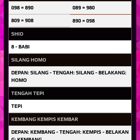
098 = 890
089 = 980
809 = 908
890 = 098
SHIO
8 - BABI
SILANG HOMO
DEPAN: SILANG - TENGAH: SILANG - BELAKANG:
HOMO
TENGAH TEPI
TEPI
KEMBANG KEMPIS KEMBAR
DEPAN: KEMBANG - TENGAH: KEMPIS - BELAKAN
G: KEMBANG