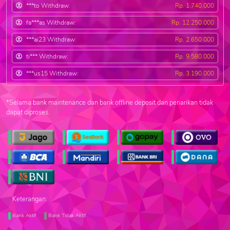
***to Withdraw:
Rp. 1.740.000
fa***as Withdraw:
Rp. 12.250.000
***ai23 Withdraw:
Rp. 2.650.000
ti*** Withdraw:
Rp. 9.580.000
***us15 Withdraw:
Rp. 3.190.000
*Selama bank maintenance dan bank offline deposit dan penarikan tidak
dapat diproses.
Keterangan:
Bank Aktif
Bank Tidak Aktif