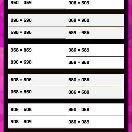
960 = 069
906 = 609
096 = 690
069 = 960
698 = 896
689 = 986
968 = 869
986 = 689
896 = 698
869 = 968
608 = 806
680 = 086
068 = 860
086 = 680
806 = 608
860 = 068
908 = 809
980 = 089