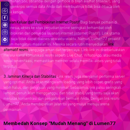
keamanan SSL (ditandai dengan gembok di bilah alamat browser), yang
x
mengenkripsi semua data Anda dan membuatnya tidak bisa dibaca oleh
pihak ketiga.
2. Jalan Keluar dari Pemblokiran Internet Positif
Bagi banyak pemain di
Indonesia, akses ke situs perjudian online seringkali terhambat oleh
pemblokiran dari penyedia layanan internet (Internet Positif). Link utama
bisa saja tidak dapat diakses sewaktu-waktu. Namun, Lumen77 proaktif
dalam mengatasi masalah ini. Mereka secara rutin menyediakan
link
alternatif resmi
yang juga aman dan terpercaya. Link-link ini disebarluaskan
melalui kanal komunikasi resmi seperti Live Chat, WhatsApp, atau media
sosial terverifikasi, memastikan member selalu memiliki akses yang tidak
terputus.
3. Jaminan Kinerja dan Stabilitas
Link resmi juga menjamin performa server
yang optimal. Anda akan mengalami loading yang lebih cepat, grafis yang
lebih halus, dan gangguan yang minimal. Sebaliknya, link palsu seringkali
lambat, penuh iklan mengganggu, dan tidak stabil, yang tentu saja akan
merusak konsentrasi dan pengalaman bermain Anda. Dengan link resmi
Lumen77, Anda mendapatkan jalan tol yang mulus menuju arena
permainan.
Membedah Konsep "Mudah Menang" di Lumen77