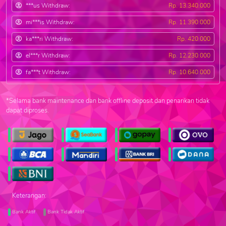
***us Withdraw:
Rp. 13.340.000
mi***is Withdraw:
Rp. 11.390.000
ka***ri Withdraw:
Rp. 420.000
el***r Withdraw:
Rp. 12.230.000
fa***t Withdraw:
Rp. 10.640.000
*Selama bank maintenance dan bank offline deposit dan penarikan tidak
dapat diproses.
Keterangan:
Bank Aktif
Bank Tidak Aktif