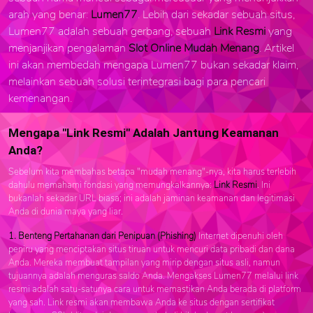
arah yang benar:
Lumen77
. Lebih dari sekadar sebuah situs,
Lumen77 adalah sebuah gerbang, sebuah
Link Resmi
yang
menjanjikan pengalaman
Slot Online Mudah Menang
. Artikel
ini akan membedah mengapa Lumen77 bukan sekadar klaim,
melainkan sebuah solusi terintegrasi bagi para pencari
kemenangan.
Mengapa "Link Resmi" Adalah Jantung Keamanan
Anda?
Sebelum kita membahas betapa "mudah menang"-nya, kita harus terlebih
dahulu memahami fondasi yang memungkalkannya:
Link Resmi
. Ini
bukanlah sekadar URL biasa; ini adalah jaminan keamanan dan legitimasi
Anda di dunia maya yang liar.
1. Benteng Pertahanan dari Penipuan (Phishing)
Internet dipenuhi oleh
peniru yang menciptakan situs tiruan untuk mencuri data pribadi dan dana
Anda. Mereka membuat tampilan yang mirip dengan situs asli, namun
tujuannya adalah menguras saldo Anda. Mengakses Lumen77 melalui link
resmi adalah satu-satunya cara untuk memastikan Anda berada di platform
yang sah. Link resmi akan membawa Anda ke situs dengan sertifikat