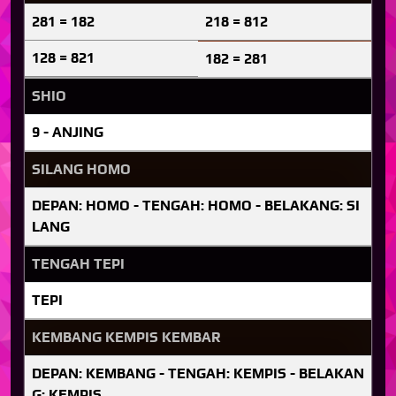
281 = 182
218 = 812
128 = 821
182 = 281
SHIO
9 - ANJING
SILANG HOMO
DEPAN: HOMO - TENGAH: HOMO - BELAKANG: SI
LANG
TENGAH TEPI
TEPI
KEMBANG KEMPIS KEMBAR
DEPAN: KEMBANG - TENGAH: KEMPIS - BELAKAN
G: KEMPIS