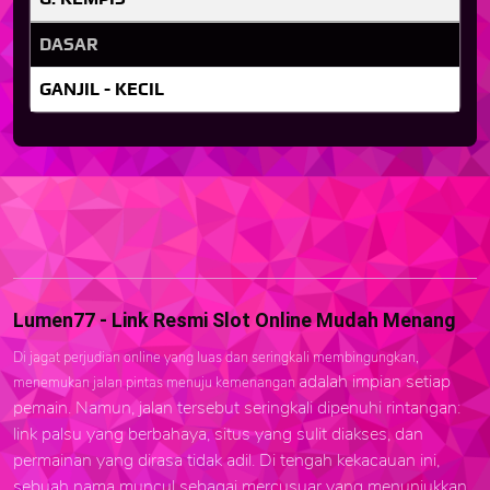
DASAR
GANJIL - KECIL
Lumen77 - Link Resmi Slot Online Mudah Menang
Di jagat perjudian online yang luas dan seringkali membingungkan,
adalah impian setiap
menemukan jalan pintas menuju kemenangan
pemain. Namun, jalan tersebut seringkali dipenuhi rintangan:
link palsu yang berbahaya, situs yang sulit diakses, dan
permainan yang dirasa tidak adil. Di tengah kekacauan ini,
sebuah nama muncul sebagai mercusuar yang menunjukkan