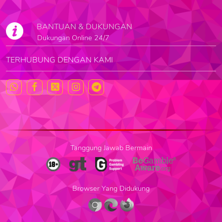
BANTUAN & DUKUNGAN
Dukungan Online 24/7
TERHUBUNG DENGAN KAMI
Tanggung Jawab Bermain
Browser Yang Didukung