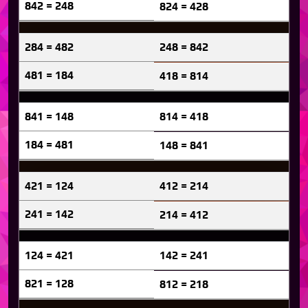
842 = 248
824 = 428
284 = 482
248 = 842
481 = 184
418 = 814
841 = 148
814 = 418
184 = 481
148 = 841
421 = 124
412 = 214
241 = 142
214 = 412
124 = 421
142 = 241
821 = 128
812 = 218