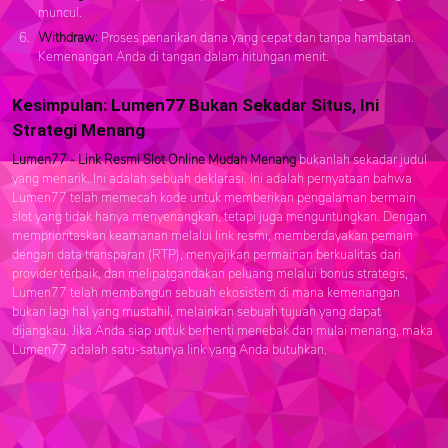
muncul.
Withdraw:
Proses penarikan dana yang cepat dan tanpa hambatan.
Kemenangan Anda di tangan dalam hitungan menit.
Kesimpulan: Lumen77 Bukan Sekadar Situs, Ini
Strategi Menang
Lumen77 - Link Resmi Slot Online Mudah Menang
bukanlah sekadar judul
yang menarik. Ini adalah sebuah deklarasi. Ini adalah pernyataan bahwa
Lumen77 telah memecah kode untuk memberikan pengalaman bermain
slot yang tidak hanya menyenangkan, tetapi juga menguntungkan. Dengan
memprioritaskan keamanan melalui link resmi, memberdayakan pemain
dengan data transparan (RTP), menyajikan permainan berkualitas dari
provider terbaik, dan melipatgandakan peluang melalui bonus strategis,
Lumen77 telah membangun sebuah ekosistem di mana kemenangan
bukan lagi hal yang mustahil, melainkan sebuah tujuan yang dapat
dijangkau. Jika Anda siap untuk berhenti menebak dan mulai menang, maka
Lumen77 adalah satu-satunya link yang Anda butuhkan.