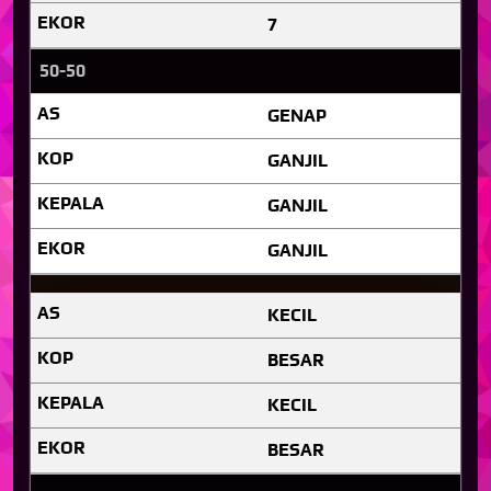
7
50-50
GENAP
GANJIL
GANJIL
GANJIL
KECIL
BESAR
KECIL
BESAR