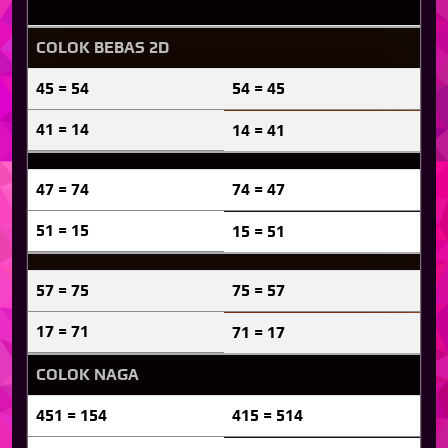
COLOK BEBAS 2D
45 = 54
54 = 45
41 = 14
14 = 41
47 = 74
74 = 47
51 = 15
15 = 51
57 = 75
75 = 57
17 = 71
71 = 17
COLOK NAGA
451 = 154
415 = 514