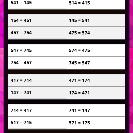
541 = 145
514 = 415
154 = 451
145 = 541
457 = 754
475 = 574
547 = 745
574 = 475
754 = 457
745 = 547
417 = 714
471 = 174
147 = 741
174 = 471
714 = 417
741 = 147
517 = 715
571 = 175