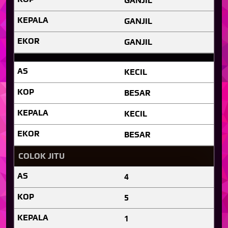
GANJIL
GANJIL
GANJIL
KECIL
BESAR
KECIL
BESAR
COLOK JITU
4
5
1