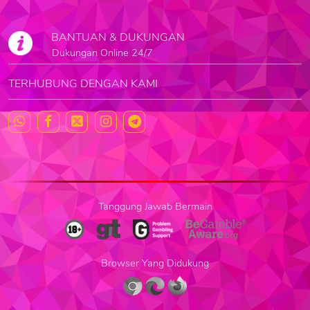
BANTUAN & DUKUNGAN
Dukungan Online 24/7
TERHUBUNG DENGAN KAMI
Tanggung Jawab Bermain
Browser Yang Didukung