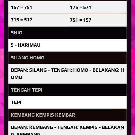
157 = 751
175 = 571
715 = 517
751 = 157
SHIO
5 - HARIMAU
SILANG HOMO
DEPAN: SILANG - TENGAH: HOMO - BELAKANG: H
OMO
TENGAH TEPI
TEPI
KEMBANG KEMPIS KEMBAR
DEPAN: KEMBANG - TENGAH: KEMPIS - BELAKAN
G: KEMBANG