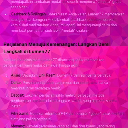
mendapatkan tambahan modal. Ini seperti menerima "amunisi" gratis
setiap hari.
Cashback & Rollingan:
Bahkan saat Anda kalah, Lumen77 memberikan
sebagian dari kerugian Anda kembali (cashback) dan memberikan
komisi dari total taruhan Anda (rollingan). Ini mengurangi risiko dan
membuat permainan jauh lebih "mudah" dijalani.
Perjalanan Menuju Kemenangan: Langkah Demi
Langkah di Lumen77
Keseluruhan ekosistem Lumen77 dirancang untuk memberikan
pengalaman yang mulus dari awal hingga akhir.
Akses:
Dapatkan
Link Resmi
Lumen77 dari sumber terpercaya.
Daftar:
Proses pendaftaran yang cepat dan sederhana, hanya
membutuhkan beberapa menit.
Deposit:
Lakukan pengisian saldo melalui berbagai metode
pembayaran, dari bank lokal hingga e-wallet, yang diproses secara
instan.
Pilih Game:
Gunakan informasi RTP dan bocoran "gacor" untuk memilih
slot yang paling potensial.
Menang:
Nikmati permainan yang adil dan fitur bonus yang sering