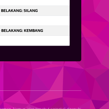
- BELAKANG: SILANG
- BELAKANG: KEMBANG