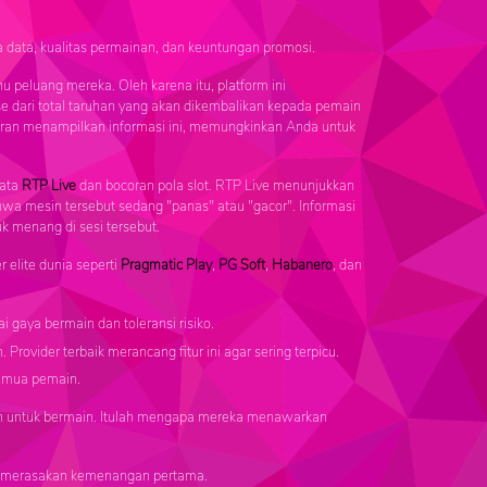
ara data, kualitas permainan, dan keuntungan promosi.
eluang mereka. Oleh karena itu, platform ini
ase dari total taruhan yang akan dikembalikan kepada pemain
ran menampilkan informasi ini, memungkinkan Anda untuk
data
RTP Live
dan bocoran pola slot. RTP Live menunjukkan
hwa mesin tersebut sedang "panas" atau "gacor". Informasi
k menang di sesi tersebut.
elite dunia seperti
Pragmatic Play
,
PG Soft
,
Habanero
, dan
i gaya bermain dan toleransi risiko.
rovider terbaik merancang fitur ini agar sering terpicu.
semua pemain.
 untuk bermain. Itulah mengapa mereka menawarkan
uk merasakan kemenangan pertama.