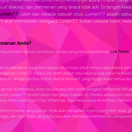
adalah impian setiap 
ingungkan, menemukan jalan pintas menuju kemenangan
 sulit diakses, dan permainan yang dirasa tidak adil. Di tengah k
Lumen77
. Lebih dari sekadar sebuah situs, Lumen77 adalah seb
l ini akan membedah mengapa Lumen77 bukan sekadar klaim, melain
eamanan Anda?
 harus terlebih dahulu memahami fondasi yang memungkalkannya:
Link Resmi
.
penuhi oleh peniru yang menciptakan situs tiruan untuk mencuri data pribadi d
Mengakses Lumen77 melalui link resmi adalah satu-satunya cara untuk memastika
tandai dengan gembok di bilah alamat browser), yang mengenkripsi semua data
emain di Indonesia, akses ke situs perjudian online seringkali terhambat oleh pem
Namun, Lumen77 proaktif dalam mengatasi masalah ini. Mereka secara rutin me
nikasi resmi seperti Live Chat, WhatsApp, atau media sosial terverifikasi, memas
erforma server yang optimal. Anda akan mengalami loading yang lebih cepat, gr
gganggu, dan tidak stabil, yang tentu saja akan merusak konsentrasi dan penga
.