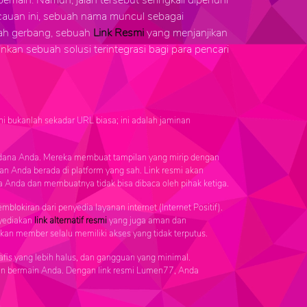
pemain. Namun, jalan tersebut seringkali dipenuhi
ekacauan ini, sebuah nama muncul sebagai
uah gerbang, sebuah
Link Resmi
yang menjanjikan
kan sebuah solusi terintegrasi bagi para pencari
 Ini bukanlah sekadar URL biasa; ini adalah jaminan
an dana Anda. Mereka membuat tampilan yang mirip dengan
n Anda berada di platform yang sah. Link resmi akan
 Anda dan membuatnya tidak bisa dibaca oleh pihak ketiga.
blokiran dari penyedia layanan internet (Internet Positif).
nyediakan
link alternatif resmi
yang juga aman dan
tikan member selalu memiliki akses yang tidak terputus.
afis yang lebih halus, dan gangguan yang minimal.
laman bermain Anda. Dengan link resmi Lumen77, Anda