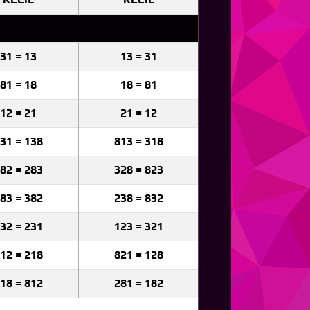
31 = 13
13 = 31
81 = 18
18 = 81
12 = 21
21 = 12
31 = 138
813 = 318
82 = 283
328 = 823
83 = 382
238 = 832
32 = 231
123 = 321
12 = 218
821 = 128
18 = 812
281 = 182