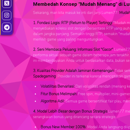
Membedah Konsep "Mudah Menang" di L
Sekarang, mari kita masuk ke inti dari janji Lumen77:
Mudah
1. Fondasi Logis: RTP (Return to Player) Tertinggi
"Mudah men
menyediakan koleksi slot dengan persentase RTP yang jauh d
dalam jangka panjang. Semakin tinggi RTP, semakin "mud
memilih game yang paling menguntungkan.
2. Seni Membaca Peluang: Informasi Slot "Gacor"
Lumen77 
performa aktual sebuah game dalam beberapa jam terakhir. 
ini memberdayakan Anda untuk berdasarkan data, bukan sek
3. Kualitas Provider Adalah Jaminan Kemenangan
Tidak sem
Spadegaming
. Provider ini terkenal karena menciptakan g
Volatilitas Bervariasi:
Dari volatilitas rendah (menang ke
Fitur Bonus Melimpah:
Free spin, multiplier, mini-game
Algoritma Adil:
Semua game bersertifikat fair play, m
4. Modal Lebih Besar dengan Bonus Strategis
Lumen77 mema
serangkaian bonus yang dirancang secara strategis:
Bonus New Member 100%:
Modal Anda langsung dili