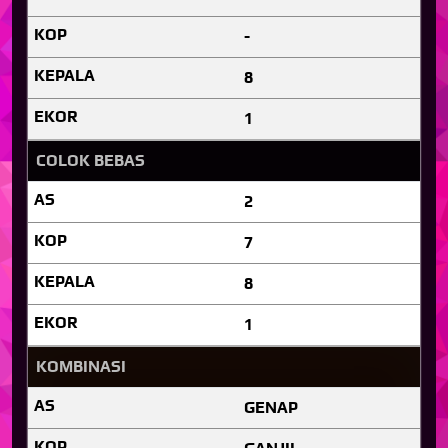
-
8
1
COLOK BEBAS
2
7
8
1
KOMBINASI
GENAP