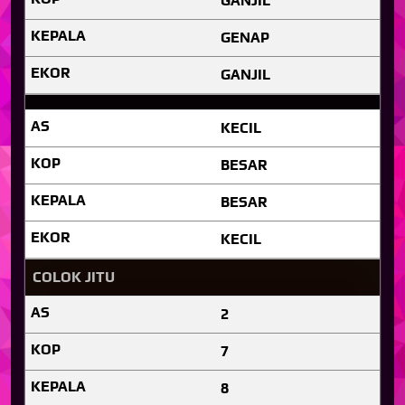
GANJIL
GENAP
GANJIL
KECIL
BESAR
BESAR
KECIL
COLOK JITU
2
7
8