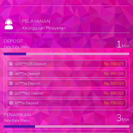
PELAYANAN
Keunggulan Pelayanan
1
DEPOSIT
Min
Rata-Rata Waktu
vi35***ri35 Deposit:
Rp. 700.075
de***ra Deposit:
Rp. 990.045
mi***za Deposit:
Rp. 500.024
jo2***to2 Deposit:
Rp. 690.022
ti***to Deposit:
Rp. 750.022
3
PENARIKAN
Min
Rata-Rata Waktu