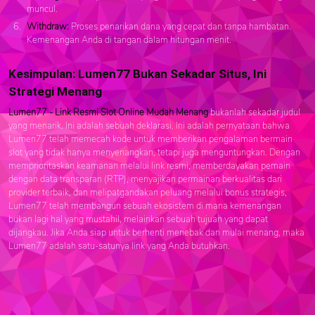
muncul.
Withdraw:
Proses penarikan dana yang cepat dan tanpa hambatan.
Kemenangan Anda di tangan dalam hitungan menit.
Kesimpulan: Lumen77 Bukan Sekadar Situs, Ini
Strategi Menang
Lumen77 - Link Resmi Slot Online Mudah Menang
bukanlah sekadar judul
yang menarik. Ini adalah sebuah deklarasi. Ini adalah pernyataan bahwa
Lumen77 telah memecah kode untuk memberikan pengalaman bermain
slot yang tidak hanya menyenangkan, tetapi juga menguntungkan. Dengan
memprioritaskan keamanan melalui link resmi, memberdayakan pemain
dengan data transparan (RTP), menyajikan permainan berkualitas dari
provider terbaik, dan melipatgandakan peluang melalui bonus strategis,
Lumen77 telah membangun sebuah ekosistem di mana kemenangan
bukan lagi hal yang mustahil, melainkan sebuah tujuan yang dapat
dijangkau. Jika Anda siap untuk berhenti menebak dan mulai menang, maka
Lumen77 adalah satu-satunya link yang Anda butuhkan.