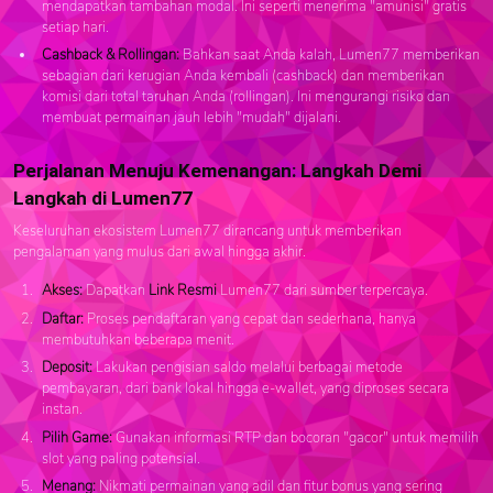
mendapatkan tambahan modal. Ini seperti menerima "amunisi" gratis
setiap hari.
Cashback & Rollingan:
Bahkan saat Anda kalah, Lumen77 memberikan
sebagian dari kerugian Anda kembali (cashback) dan memberikan
komisi dari total taruhan Anda (rollingan). Ini mengurangi risiko dan
membuat permainan jauh lebih "mudah" dijalani.
Perjalanan Menuju Kemenangan: Langkah Demi
Langkah di Lumen77
Keseluruhan ekosistem Lumen77 dirancang untuk memberikan
pengalaman yang mulus dari awal hingga akhir.
Akses:
Dapatkan
Link Resmi
Lumen77 dari sumber terpercaya.
Daftar:
Proses pendaftaran yang cepat dan sederhana, hanya
membutuhkan beberapa menit.
Deposit:
Lakukan pengisian saldo melalui berbagai metode
pembayaran, dari bank lokal hingga e-wallet, yang diproses secara
instan.
Pilih Game:
Gunakan informasi RTP dan bocoran "gacor" untuk memilih
slot yang paling potensial.
Menang:
Nikmati permainan yang adil dan fitur bonus yang sering