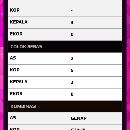
-
3
0
COLOK BEBAS
2
5
3
0
KOMBINASI
GENAP