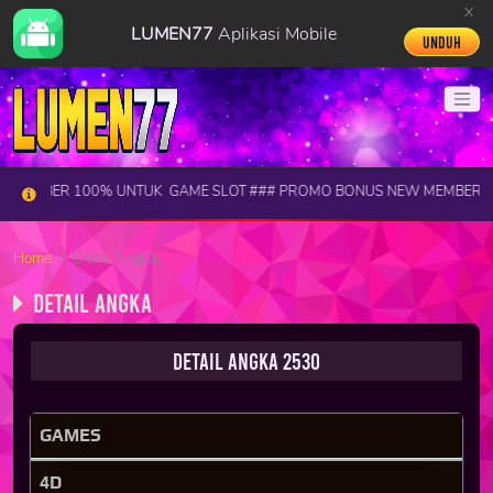
x
LUMEN77
Aplikasi Mobile
Unduh
ER 100% UNTUK GAME SLOT ### PROMO BONUS NEW MEMBER 60 % U
Home
Detail Angka
Detail Angka
Detail Angka 2530
GAMES
4D