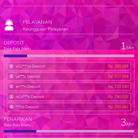
PELAYANAN
Keunggulan Pelayanan
1
DEPOSIT
Min
Rata-Rata Waktu
vi32***za Deposit:
Rp. 380.099
ya***s Deposit:
Rp. 910.058
an***n Deposit:
Rp. 720.040
ra14***ri Deposit:
Rp. 790.025
***na Deposit:
Rp. 250.062
3
PENARIKAN
Min
Rata-Rata Waktu