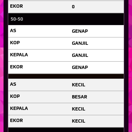
0
50-50
GENAP
GANJIL
GANJIL
GENAP
KECIL
BESAR
KECIL
KECIL