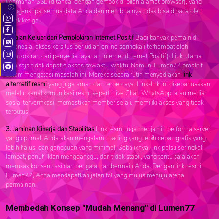
keamanan SSL (ditandai dengan gembok di bilah alamat browser), yang
x
mengenkripsi semua data Anda dan membuatnya tidak bisa dibaca oleh
pihak ketiga.
2. Jalan Keluar dari Pemblokiran Internet Positif
Bagi banyak pemain di
Indonesia, akses ke situs perjudian online seringkali terhambat oleh
pemblokiran dari penyedia layanan internet (Internet Positif). Link utama
bisa saja tidak dapat diakses sewaktu-waktu. Namun, Lumen77 proaktif
dalam mengatasi masalah ini. Mereka secara rutin menyediakan
link
alternatif resmi
yang juga aman dan terpercaya. Link-link ini disebarluaskan
melalui kanal komunikasi resmi seperti Live Chat, WhatsApp, atau media
sosial terverifikasi, memastikan member selalu memiliki akses yang tidak
terputus.
3. Jaminan Kinerja dan Stabilitas
Link resmi juga menjamin performa server
yang optimal. Anda akan mengalami loading yang lebih cepat, grafis yang
lebih halus, dan gangguan yang minimal. Sebaliknya, link palsu seringkali
lambat, penuh iklan mengganggu, dan tidak stabil, yang tentu saja akan
merusak konsentrasi dan pengalaman bermain Anda. Dengan link resmi
Lumen77, Anda mendapatkan jalan tol yang mulus menuju arena
permainan.
Membedah Konsep "Mudah Menang" di Lumen77