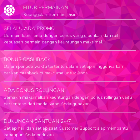
FITUR PERMAINAN
Keunggulan Bermain Disini
SELALU ADA PROMO
Bermain lebih lama dengan bonus yang diberikan dan raih
kepuasan bermain dengan keuntungan maksimal.
BONUS CASHBACK
Dalam periode waktu tertentu dalam setiap minggunya kami
berikan cashback cuma-cuma untuk Anda.
ADA BONUS ROLLINGAN
Semakin maksimalkan keuntungan dengan bonus rollingan yaitu
persentase dari modal yang Anda gunakan.
DUKUNGAN BANTUAN 24/7
Setiap hari dan setiap saat Customer Support siap membantu
kapanpun Anda perlukan.