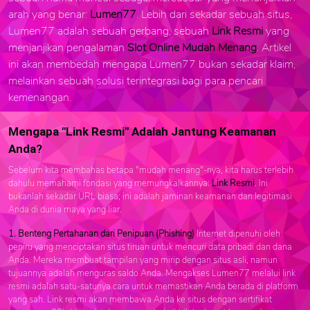
arah yang benar:
Lumen77
. Lebih dari sekadar sebuah situs,
Lumen77 adalah sebuah gerbang, sebuah
Link Resmi
yang
menjanjikan pengalaman
Slot Online Mudah Menang
. Artikel
ini akan membedah mengapa Lumen77 bukan sekadar klaim,
melainkan sebuah solusi terintegrasi bagi para pencari
kemenangan.
Mengapa "Link Resmi" Adalah Jantung Keamanan
Anda?
Sebelum kita membahas betapa "mudah menang"-nya, kita harus terlebih
dahulu memahami fondasi yang memungkalkannya:
Link Resmi
. Ini
bukanlah sekadar URL biasa; ini adalah jaminan keamanan dan legitimasi
Anda di dunia maya yang liar.
1. Benteng Pertahanan dari Penipuan (Phishing)
Internet dipenuhi oleh
peniru yang menciptakan situs tiruan untuk mencuri data pribadi dan dana
Anda. Mereka membuat tampilan yang mirip dengan situs asli, namun
tujuannya adalah menguras saldo Anda. Mengakses Lumen77 melalui link
resmi adalah satu-satunya cara untuk memastikan Anda berada di platform
yang sah. Link resmi akan membawa Anda ke situs dengan sertifikat