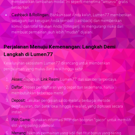
mendapatkan tambahan modal. Ini seperti menerima "amunisi" gratis
setiap hari.
Cashback & Rollingan:
Bahkan saat Anda kalah, Lumen77 memberikan
sebagian dari kerugian Anda kembali (cashback) dan memberikan
komisi dari total taruhan Anda (rollingan). Ini mengurangi risiko dan
membuat permainan jauh lebih "mudah" dijalani.
Perjalanan Menuju Kemenangan: Langkah Demi
Langkah di Lumen77
Keseluruhan ekosistem Lumen77 dirancang untuk memberikan
pengalaman yang mulus dari awal hingga akhir.
Akses:
Dapatkan
Link Resmi
Lumen77 dari sumber terpercaya.
Daftar:
Proses pendaftaran yang cepat dan sederhana, hanya
membutuhkan beberapa menit.
Deposit:
Lakukan pengisian saldo melalui berbagai metode
pembayaran, dari bank lokal hingga e-wallet, yang diproses secara
instan.
Pilih Game:
Gunakan informasi RTP dan bocoran "gacor" untuk memilih
slot yang paling potensial.
Menang:
Nikmati permainan yang adil dan fitur bonus yang sering