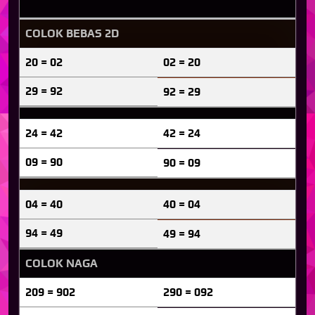
COLOK BEBAS 2D
20 = 02
02 = 20
29 = 92
92 = 29
24 = 42
42 = 24
09 = 90
90 = 09
04 = 40
40 = 04
94 = 49
49 = 94
COLOK NAGA
209 = 902
290 = 092