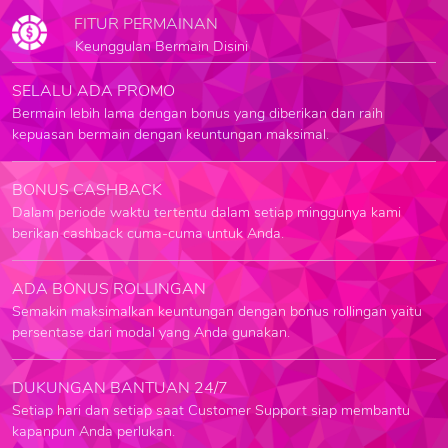
FITUR PERMAINAN
Keunggulan Bermain Disini
SELALU ADA PROMO
Bermain lebih lama dengan bonus yang diberikan dan raih
kepuasan bermain dengan keuntungan maksimal.
BONUS CASHBACK
Dalam periode waktu tertentu dalam setiap minggunya kami
berikan cashback cuma-cuma untuk Anda.
ADA BONUS ROLLINGAN
Semakin maksimalkan keuntungan dengan bonus rollingan yaitu
persentase dari modal yang Anda gunakan.
DUKUNGAN BANTUAN 24/7
Setiap hari dan setiap saat Customer Support siap membantu
kapanpun Anda perlukan.