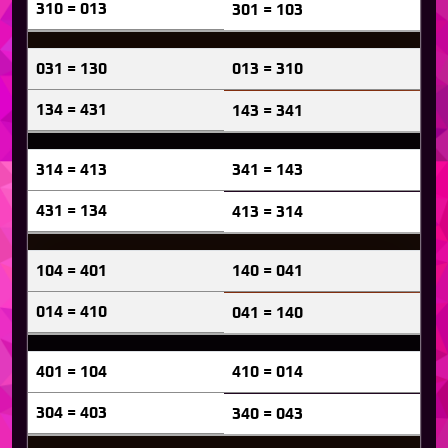
310 = 013
301 = 103
031 = 130
013 = 310
134 = 431
143 = 341
314 = 413
341 = 143
431 = 134
413 = 314
104 = 401
140 = 041
014 = 410
041 = 140
401 = 104
410 = 014
304 = 403
340 = 043