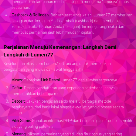
mendapatkan tambahan modal. Ini seperti menerima "amunisi" gratis
setiap hari.
Cashback & Rollingan:
Bahkan saat Anda kalah, Lumen77 memberikan
sebagian dari kerugian Anda kembali (cashback) dan memberikan
komisi dari total taruhan Anda (rollingan). Ini mengurangi risiko dan
membuat permainan jauh lebih "mudah" dijalani.
Perjalanan Menuju Kemenangan: Langkah Demi
Langkah di Lumen77
Keseluruhan ekosistem Lumen77 dirancang untuk memberikan
pengalaman yang mulus dari awal hingga akhir.
Akses:
Dapatkan
Link Resmi
Lumen77 dari sumber terpercaya.
Daftar:
Proses pendaftaran yang cepat dan sederhana, hanya
membutuhkan beberapa menit.
Deposit:
Lakukan pengisian saldo melalui berbagai metode
pembayaran, dari bank lokal hingga e-wallet, yang diproses secara
instan.
Pilih Game:
Gunakan informasi RTP dan bocoran "gacor" untuk memilih
slot yang paling potensial.
Menang:
Nikmati permainan yang adil dan fitur bonus yang sering