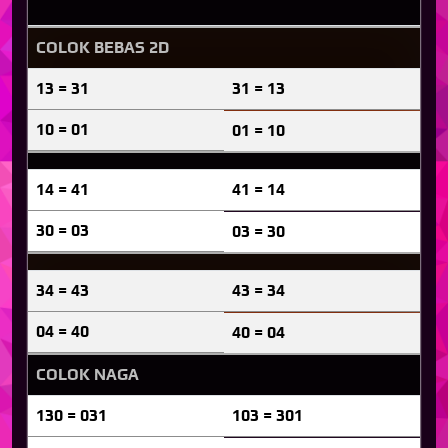
COLOK BEBAS 2D
13 = 31
31 = 13
10 = 01
01 = 10
14 = 41
41 = 14
30 = 03
03 = 30
34 = 43
43 = 34
04 = 40
40 = 04
COLOK NAGA
130 = 031
103 = 301