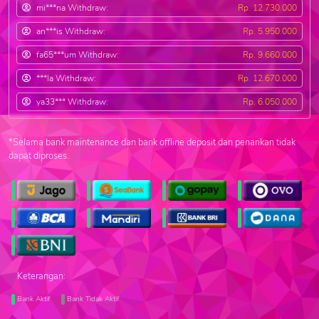
mi***na Withdraw:
Rp. 12.730.000
an***is Withdraw:
Rp. 5.950.000
fa65***um Withdraw:
Rp. 9.660.000
***la Withdraw:
Rp. 12.670.000
ya33*** Withdraw:
Rp. 6.050.000
*Selama bank maintenance dan bank offline deposit dan penarikan tidak
dapat diproses.
Keterangan:
Bank Aktif
Bank Tidak Aktif