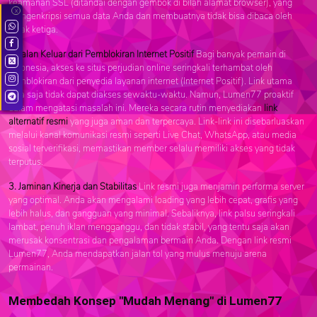
keamanan SSL (ditandai dengan gembok di bilah alamat browser), yang
x
mengenkripsi semua data Anda dan membuatnya tidak bisa dibaca oleh
pihak ketiga.
2. Jalan Keluar dari Pemblokiran Internet Positif
Bagi banyak pemain di
Indonesia, akses ke situs perjudian online seringkali terhambat oleh
pemblokiran dari penyedia layanan internet (Internet Positif). Link utama
bisa saja tidak dapat diakses sewaktu-waktu. Namun, Lumen77 proaktif
dalam mengatasi masalah ini. Mereka secara rutin menyediakan
link
alternatif resmi
yang juga aman dan terpercaya. Link-link ini disebarluaskan
melalui kanal komunikasi resmi seperti Live Chat, WhatsApp, atau media
sosial terverifikasi, memastikan member selalu memiliki akses yang tidak
terputus.
3. Jaminan Kinerja dan Stabilitas
Link resmi juga menjamin performa server
yang optimal. Anda akan mengalami loading yang lebih cepat, grafis yang
lebih halus, dan gangguan yang minimal. Sebaliknya, link palsu seringkali
lambat, penuh iklan mengganggu, dan tidak stabil, yang tentu saja akan
merusak konsentrasi dan pengalaman bermain Anda. Dengan link resmi
Lumen77, Anda mendapatkan jalan tol yang mulus menuju arena
permainan.
Membedah Konsep "Mudah Menang" di Lumen77