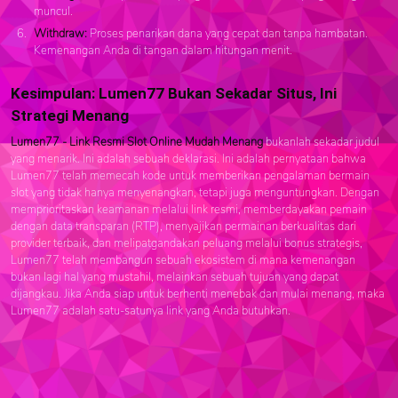
muncul.
Withdraw:
Proses penarikan dana yang cepat dan tanpa hambatan.
Kemenangan Anda di tangan dalam hitungan menit.
Kesimpulan: Lumen77 Bukan Sekadar Situs, Ini
Strategi Menang
Lumen77 - Link Resmi Slot Online Mudah Menang
bukanlah sekadar judul
yang menarik. Ini adalah sebuah deklarasi. Ini adalah pernyataan bahwa
Lumen77 telah memecah kode untuk memberikan pengalaman bermain
slot yang tidak hanya menyenangkan, tetapi juga menguntungkan. Dengan
memprioritaskan keamanan melalui link resmi, memberdayakan pemain
dengan data transparan (RTP), menyajikan permainan berkualitas dari
provider terbaik, dan melipatgandakan peluang melalui bonus strategis,
Lumen77 telah membangun sebuah ekosistem di mana kemenangan
bukan lagi hal yang mustahil, melainkan sebuah tujuan yang dapat
dijangkau. Jika Anda siap untuk berhenti menebak dan mulai menang, maka
Lumen77 adalah satu-satunya link yang Anda butuhkan.