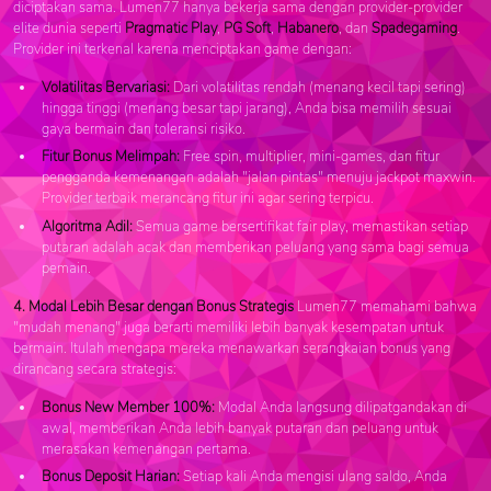
diciptakan sama. Lumen77 hanya bekerja sama dengan provider-provider
elite dunia seperti
Pragmatic Play
,
PG Soft
,
Habanero
, dan
Spadegaming
.
Provider ini terkenal karena menciptakan game dengan:
Volatilitas Bervariasi:
Dari volatilitas rendah (menang kecil tapi sering)
hingga tinggi (menang besar tapi jarang), Anda bisa memilih sesuai
gaya bermain dan toleransi risiko.
Fitur Bonus Melimpah:
Free spin, multiplier, mini-games, dan fitur
pengganda kemenangan adalah "jalan pintas" menuju jackpot maxwin.
Provider terbaik merancang fitur ini agar sering terpicu.
Algoritma Adil:
Semua game bersertifikat fair play, memastikan setiap
putaran adalah acak dan memberikan peluang yang sama bagi semua
pemain.
4. Modal Lebih Besar dengan Bonus Strategis
Lumen77 memahami bahwa
"mudah menang" juga berarti memiliki lebih banyak kesempatan untuk
bermain. Itulah mengapa mereka menawarkan serangkaian bonus yang
dirancang secara strategis:
Bonus New Member 100%:
Modal Anda langsung dilipatgandakan di
awal, memberikan Anda lebih banyak putaran dan peluang untuk
merasakan kemenangan pertama.
Bonus Deposit Harian:
Setiap kali Anda mengisi ulang saldo, Anda