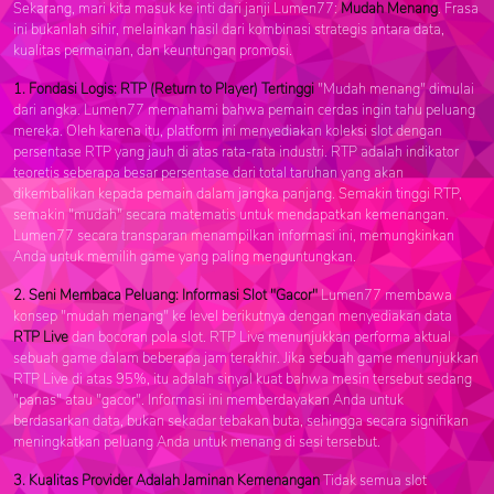
Sekarang, mari kita masuk ke inti dari janji Lumen77:
Mudah Menang
. Frasa
ini bukanlah sihir, melainkan hasil dari kombinasi strategis antara data,
kualitas permainan, dan keuntungan promosi.
1. Fondasi Logis: RTP (Return to Player) Tertinggi
"Mudah menang" dimulai
dari angka. Lumen77 memahami bahwa pemain cerdas ingin tahu peluang
mereka. Oleh karena itu, platform ini menyediakan koleksi slot dengan
persentase RTP yang jauh di atas rata-rata industri. RTP adalah indikator
teoretis seberapa besar persentase dari total taruhan yang akan
dikembalikan kepada pemain dalam jangka panjang. Semakin tinggi RTP,
semakin "mudah" secara matematis untuk mendapatkan kemenangan.
Lumen77 secara transparan menampilkan informasi ini, memungkinkan
Anda untuk memilih game yang paling menguntungkan.
2. Seni Membaca Peluang: Informasi Slot "Gacor"
Lumen77 membawa
konsep "mudah menang" ke level berikutnya dengan menyediakan data
RTP Live
dan bocoran pola slot. RTP Live menunjukkan performa aktual
sebuah game dalam beberapa jam terakhir. Jika sebuah game menunjukkan
RTP Live di atas 95%, itu adalah sinyal kuat bahwa mesin tersebut sedang
"panas" atau "gacor". Informasi ini memberdayakan Anda untuk
berdasarkan data, bukan sekadar tebakan buta, sehingga secara signifikan
meningkatkan peluang Anda untuk menang di sesi tersebut.
3. Kualitas Provider Adalah Jaminan Kemenangan
Tidak semua slot