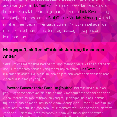
arah yang benar:
Lumen77
. Lebih dari sekadar sebuah situs,
Lumen77 adalah sebuah gerbang, sebuah
Link Resmi
yang
menjanjikan pengalaman
Slot Online Mudah Menang
. Artikel
ini akan membedah mengapa Lumen77 bukan sekadar klaim,
melainkan sebuah solusi terintegrasi bagi para pencari
kemenangan.
Mengapa "Link Resmi" Adalah Jantung Keamanan
Anda?
Sebelum kita membahas betapa "mudah menang"-nya, kita harus terlebih
dahulu memahami fondasi yang memungkalkannya:
Link Resmi
. Ini
bukanlah sekadar URL biasa; ini adalah jaminan keamanan dan legitimasi
Anda di dunia maya yang liar.
1. Benteng Pertahanan dari Penipuan (Phishing)
Internet dipenuhi oleh
peniru yang menciptakan situs tiruan untuk mencuri data pribadi dan dana
Anda. Mereka membuat tampilan yang mirip dengan situs asli, namun
tujuannya adalah menguras saldo Anda. Mengakses Lumen77 melalui link
resmi adalah satu-satunya cara untuk memastikan Anda berada di platform
yang sah. Link resmi akan membawa Anda ke situs dengan sertifikat