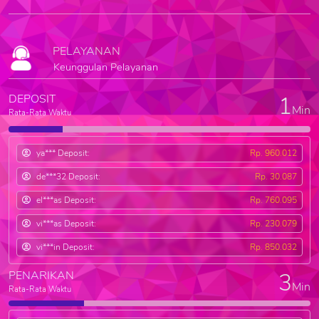
PELAYANAN
Keunggulan Pelayanan
1
DEPOSIT
Min
Rata-Rata Waktu
ya*** Deposit:
Rp. 960.012
de***32 Deposit:
Rp. 30.087
el***as Deposit:
Rp. 760.095
vi***as Deposit:
Rp. 230.079
vi***in Deposit:
Rp. 850.032
3
PENARIKAN
Min
Rata-Rata Waktu