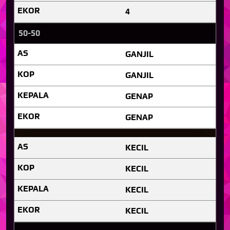
4
50-50
GANJIL
GANJIL
GENAP
GENAP
KECIL
KECIL
KECIL
KECIL