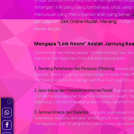
Di jagat perjudian online yang luas dan seringkali memb
rintangan: link palsu yang berbahaya, situs yang
mercusuar yang menunjukkan arah yang benar:
pengalaman
Slot Online Mudah Menang
. Artike
kemenangan.
Mengapa "Link Resmi" Adalah Jantung K
Sebelum kita membahas betapa "mudah menang"-nya, kita
keamanan dan legitimasi Anda di dunia maya yang liar.
1. Benteng Pertahanan dari Penipuan (Phishing)
Internet di
situs asli, namun tujuannya adalah menguras saldo Anda. 
membawa Anda ke situs dengan sertifikat keamanan SSL (di
2. Jalan Keluar dari Pemblokiran Internet Positif
Bagi banyak p
Link utama bisa saja tidak dapat diakses sewaktu-waktu. 
x
terpercaya. Link-link ini disebarluaskan melalui kanal komu
3. Jaminan Kinerja dan Stabilitas
Link resmi juga menjamin p
Sebaliknya, link palsu seringkali lambat, penuh iklan men
mendapatkan jalan tol yang mulus menuju arena permainan