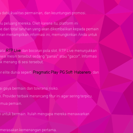
ara data, kualitas permainan, dan keuntungan promosi.
eluang mereka. Oleh karena itu, platform ini
ase dari total taruhan yang akan dikembalikan kepada pemain
ran menampilkan informasi ini, memungkinkan Anda untuk
data
RTP Live
dan bocoran pola slot. RTP Live menunjukkan
hwa mesin tersebut sedang "panas" atau "gacor". Informasi
k menang di sesi tersebut.
elite dunia seperti
Pragmatic Play
,
PG Soft
,
Habanero
, dan
i gaya bermain dan toleransi risiko.
rovider terbaik merancang fitur ini agar sering terpicu.
semua pemain.
 untuk bermain. Itulah mengapa mereka menawarkan
uk merasakan kemenangan pertama.