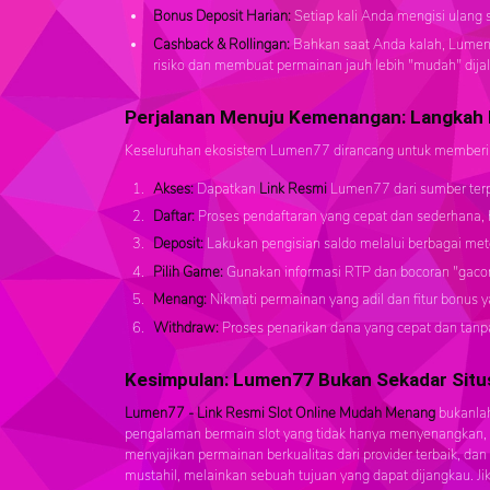
Bonus Deposit Harian:
Setiap kali Anda mengisi ulang 
Cashback & Rollingan:
Bahkan saat Anda kalah, Lumen77
risiko dan membuat permainan jauh lebih "mudah" dijal
Perjalanan Menuju Kemenangan: Langkah
Keseluruhan ekosistem Lumen77 dirancang untuk memberik
Akses:
Dapatkan
Link Resmi
Lumen77 dari sumber terp
Daftar:
Proses pendaftaran yang cepat dan sederhana
Deposit:
Lakukan pengisian saldo melalui berbagai meto
Pilih Game:
Gunakan informasi RTP dan bocoran "gacor" 
Menang:
Nikmati permainan yang adil dan fitur bonus y
Withdraw:
Proses penarikan dana yang cepat dan tan
Kesimpulan: Lumen77 Bukan Sekadar Situs
Lumen77 - Link Resmi Slot Online Mudah Menang
bukanlah
pengalaman bermain slot yang tidak hanya menyenangkan, 
menyajikan permainan berkualitas dari provider terbaik, 
mustahil, melainkan sebuah tujuan yang dapat dijangkau. 