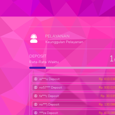
PELAYANAN
Keunggulan Pelayanan
1
DEPOSIT
Rata-Rata Waktu
re***is Deposit:
Rp. 610.03
no57*** Deposit:
Rp. 930.02
fa***c Deposit:
Rp. 30.03
no***j Deposit:
Rp. 130.08
***za Deposit:
Rp. 610.08