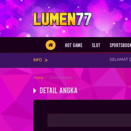
HOT GAME
SLOT
SPORTSBOO
SELAMAT DATANG 
INFO
Home
Detail Angka
Detail Angka