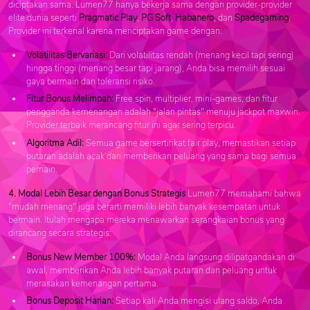
diciptakan sama. Lumen77 hanya bekerja sama dengan provider-provider
elite dunia seperti
Pragmatic Play
,
PG Soft
,
Habanero
, dan
Spadegaming
.
Provider ini terkenal karena menciptakan game dengan:
Volatilitas Bervariasi:
Dari volatilitas rendah (menang kecil tapi sering)
hingga tinggi (menang besar tapi jarang), Anda bisa memilih sesuai
gaya bermain dan toleransi risiko.
Fitur Bonus Melimpah:
Free spin, multiplier, mini-games, dan fitur
pengganda kemenangan adalah "jalan pintas" menuju jackpot maxwin.
Provider terbaik merancang fitur ini agar sering terpicu.
Algoritma Adil:
Semua game bersertifikat fair play, memastikan setiap
putaran adalah acak dan memberikan peluang yang sama bagi semua
pemain.
4. Modal Lebih Besar dengan Bonus Strategis
Lumen77 memahami bahwa
"mudah menang" juga berarti memiliki lebih banyak kesempatan untuk
bermain. Itulah mengapa mereka menawarkan serangkaian bonus yang
dirancang secara strategis:
Bonus New Member 100%:
Modal Anda langsung dilipatgandakan di
awal, memberikan Anda lebih banyak putaran dan peluang untuk
merasakan kemenangan pertama.
Bonus Deposit Harian:
Setiap kali Anda mengisi ulang saldo, Anda