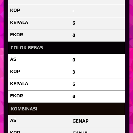
-
6
8
COLOK BEBAS
0
3
6
8
KOMBINASI
GENAP