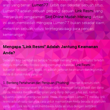
arah yang benar:
Lumen77
. Lebih dari sekadar sebuah situs,
Lumen77 adalah sebuah gerbang, sebuah
Link Resmi
yang
menjanjikan pengalaman
Slot Online Mudah Menang
. Artikel
ini akan membedah mengapa Lumen77 bukan sekadar klaim,
melainkan sebuah solusi terintegrasi bagi para pencari
kemenangan.
Mengapa "Link Resmi" Adalah Jantung Keamanan
Anda?
Sebelum kita membahas betapa "mudah menang"-nya, kita harus terlebih
dahulu memahami fondasi yang memungkalkannya:
Link Resmi
. Ini
bukanlah sekadar URL biasa; ini adalah jaminan keamanan dan legitimasi
Anda di dunia maya yang liar.
1. Benteng Pertahanan dari Penipuan (Phishing)
Internet dipenuhi oleh
peniru yang menciptakan situs tiruan untuk mencuri data pribadi dan dana
Anda. Mereka membuat tampilan yang mirip dengan situs asli, namun
tujuannya adalah menguras saldo Anda. Mengakses Lumen77 melalui link
resmi adalah satu-satunya cara untuk memastikan Anda berada di platform
yang sah. Link resmi akan membawa Anda ke situs dengan sertifikat