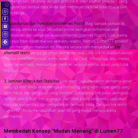
keamanan SSL (ditandai dengan gembok di bilah alamat browser), yang
x
mengenkripsi semua data Anda dan membuatnya tidak bisa dibaca oleh
pihak ketiga.
2. Jalan Keluar dari Pemblokiran Internet Positif
Bagi banyak pemain di
Indonesia, akses ke situs perjudian online seringkali terhambat oleh
pemblokiran dari penyedia layanan internet (Internet Positif). Link utama
bisa saja tidak dapat diakses sewaktu-waktu. Namun, Lumen77 proaktif
dalam mengatasi masalah ini. Mereka secara rutin menyediakan
link
alternatif resmi
yang juga aman dan terpercaya. Link-link ini disebarluaskan
melalui kanal komunikasi resmi seperti Live Chat, WhatsApp, atau media
sosial terverifikasi, memastikan member selalu memiliki akses yang tidak
terputus.
3. Jaminan Kinerja dan Stabilitas
Link resmi juga menjamin performa server
yang optimal. Anda akan mengalami loading yang lebih cepat, grafis yang
lebih halus, dan gangguan yang minimal. Sebaliknya, link palsu seringkali
lambat, penuh iklan mengganggu, dan tidak stabil, yang tentu saja akan
merusak konsentrasi dan pengalaman bermain Anda. Dengan link resmi
Lumen77, Anda mendapatkan jalan tol yang mulus menuju arena
permainan.
Membedah Konsep "Mudah Menang" di Lumen77