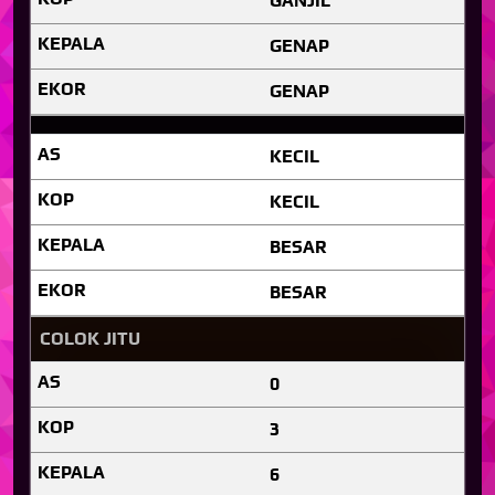
GANJIL
GENAP
GENAP
KECIL
KECIL
BESAR
BESAR
COLOK JITU
0
3
6