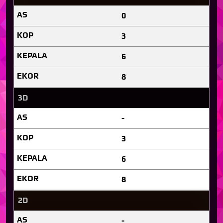
0
3
6
8
3D
-
3
6
8
2D
-