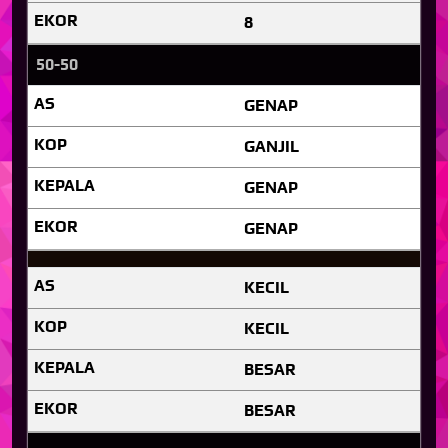
8
50-50
GENAP
GANJIL
GENAP
GENAP
KECIL
KECIL
BESAR
BESAR