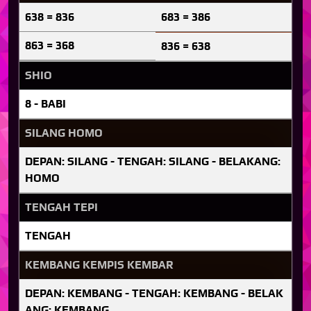
638 = 836
683 = 386
863 = 368
836 = 638
SHIO
8 - BABI
SILANG HOMO
DEPAN: SILANG - TENGAH: SILANG - BELAKANG:
HOMO
TENGAH TEPI
TENGAH
KEMBANG KEMPIS KEMBAR
DEPAN: KEMBANG - TENGAH: KEMBANG - BELAK
ANG: KEMBANG