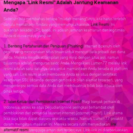
Mengapa "Link Resmi" Adalah Jantung Keamanan
Anda?
Sebelum kita membahas betapa "mudah menang"-nya, kita harus terlebih
dahulu memahami fondasi yang memungkalkannya:
Link Resmi
. Ini
bukanlah sekadar URL biasa; ini adalah jaminan keamanan dan legitimasi
Anda di dunia maya yang liar.
1. Benteng Pertahanan dari Penipuan (Phishing)
Internet dipenuhi oleh
peniru yang menciptakan situs tiruan untuk mencuri data pribadi dan dana
Anda. Mereka membuat tampilan yang mirip dengan situs asli, namun
tujuannya adalah menguras saldo Anda. Mengakses Lumen77 melalui link
resmi adalah satu-satunya cara untuk memastikan Anda berada di platform
yang sah. Link resmi akan membawa Anda ke situs dengan sertifikat
keamanan SSL (ditandai dengan gembok di bilah alamat browser), yang
mengenkripsi semua data Anda dan membuatnya tidak bisa dibaca oleh
pihak ketiga.
2. Jalan Keluar dari Pemblokiran Internet Positif
Bagi banyak pemain di
Indonesia, akses ke situs perjudian online seringkali terhambat oleh
pemblokiran dari penyedia layanan internet (Internet Positif). Link utama
bisa saja tidak dapat diakses sewaktu-waktu. Namun, Lumen77 proaktif
dalam mengatasi masalah ini. Mereka secara rutin menyediakan
link
alternatif resmi
yang juga aman dan terpercaya. Link-link ini disebarluaskan