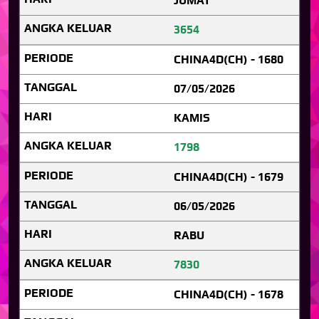
JUMAT
3654
CHINA4D(CH) - 1680
07/05/2026
KAMIS
1798
CHINA4D(CH) - 1679
06/05/2026
RABU
7830
CHINA4D(CH) - 1678