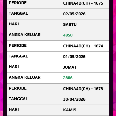
CHINA4D(CH) - 1675
02/05/2026
SABTU
4950
CHINA4D(CH) - 1674
01/05/2026
JUMAT
2806
CHINA4D(CH) - 1673
30/04/2026
KAMIS