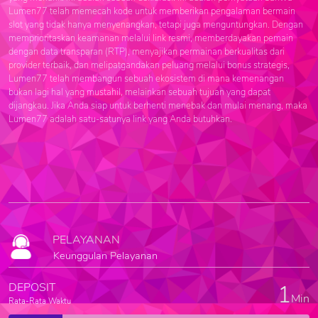
Lumen77 telah memecah kode untuk memberikan pengalaman bermain
slot yang tidak hanya menyenangkan, tetapi juga menguntungkan. Dengan
memprioritaskan keamanan melalui link resmi, memberdayakan pemain
dengan data transparan (RTP), menyajikan permainan berkualitas dari
provider terbaik, dan melipatgandakan peluang melalui bonus strategis,
Lumen77 telah membangun sebuah ekosistem di mana kemenangan
bukan lagi hal yang mustahil, melainkan sebuah tujuan yang dapat
dijangkau. Jika Anda siap untuk berhenti menebak dan mulai menang, maka
Lumen77 adalah satu-satunya link yang Anda butuhkan.
PELAYANAN
Keunggulan Pelayanan
1
DEPOSIT
Min
Rata-Rata Waktu