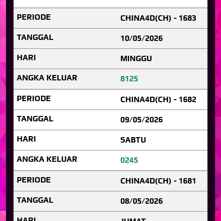
CHINA4D(CH) - 1683
10/05/2026
MINGGU
8125
CHINA4D(CH) - 1682
09/05/2026
SABTU
0245
CHINA4D(CH) - 1681
08/05/2026